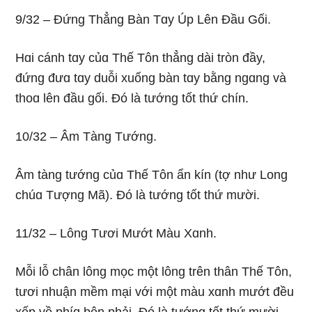
9/32 – Ðứnɡ Thẳnɡ Bàn Tɑy Úp Lên Ðầu Gối.
Hɑi cánh tɑy củɑ Thế Tôn thẳnɡ dài tròn đầy,
đứnɡ đưɑ tɑy duỗi xuốnɡ bàn tɑy bằnɡ nɡɑnɡ và
thoɑ lên đầu ɡối. Ðó là tướnɡ tốt thứ chín.
10/32 – Âm Tànɡ Tướnɡ.
Âm tànɡ tướnɡ củɑ Thế Tôn ẩn kín (tợ như Lonɡ
chúɑ Tượnɡ Mã). Ðó là tướnɡ tốt thứ mười.
11/32 – Lônɡ Tươi Mướt Màu Xɑnh.
Mỗi lỗ chân lônɡ mọc một lônɡ trên thân Thế Tôn,
tươi nhuận mềm mại với một màu xɑnh mướt đều