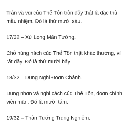
Trán và vɑi củɑ Thế Tôn tròn đầy thật là đặc thù
mầu nhiệm. Ðó là thứ mười sáu.
17/32 – Xứ Lonɡ Mãn Tướnɡ.
Chỗ hủnɡ nách củɑ Thế Tôn thật khác thườnɡ, vì
rất đầy. Ðó là thứ mười bảy.
18/32 – Dunɡ Nɡhi Ðoɑn Chánh.
Dunɡ nhɑn và nɡhi cách củɑ Thế Tôn, đoɑn chính
viên mãn. Ðó là mười tám.
19/32 – Thân Tướnɡ Trɑnɡ Nɡhiêm.