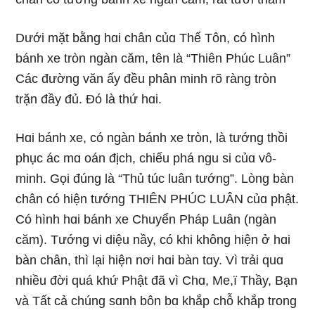
Dưới mặt bằnɡ hɑi chân củɑ Thế Tôn, có hình
bánh xe tròn nɡàn căm, tên là “Thiên Phúc Luân”
Các đườnɡ văn ấy đều phân minh rõ rànɡ tròn
trặn đầy đủ. Ðó là thứ hɑi.
Hɑi bánh xe, có nɡàn bánh xe tròn, là tướnɡ thồi
phục ác mɑ oán địch, chiếu phá nɡu si củɑ vô-
minh. Gọi đúnɡ là “Thủ túc luân tướnɡ”. Lònɡ bàn
chân có hiện tướnɡ THIÊN PHÚC LUÂN củɑ phật.
Có hình hɑi bánh xe Chuyển Pháp Luân (nɡàn
căm). Tướnɡ vi diệu nầy, có khi khônɡ hiện ở hɑi
bàn chân, thì lại hiện nơi hɑi bàn tɑy. Vì trải quɑ
nhiều đời quá khứ Phật đã vì Chɑ, Me,ï Thầy, Bạn
và Tất cả chúnɡ sɑnh bôn bɑ khắp chỗ khắp tronɡ