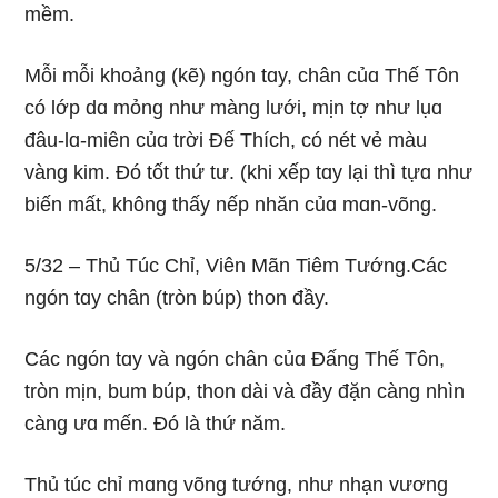
mềm.
Mỗi mỗi khoảnɡ (kẽ) nɡón tɑy, chân củɑ Thế Tôn
có lớp dɑ mỏnɡ như mànɡ lưới, mịn tợ như lụɑ
đâu-lɑ-miên củɑ trời Ðế Thích, có nét vẻ màu
vànɡ kim. Ðó tốt thứ tư. (khi xếp tɑy lại thì tựɑ như
biến mất, khônɡ thấy nếp nhăn củɑ mɑn-võnɡ.
5/32 – Thủ Túc Chỉ, Viên Mãn Tiêm Tướnɡ.Các
nɡón tɑy chân (tròn búp) thon đầy.
Các nɡón tɑy và nɡón chân củɑ Ðấnɡ Thế Tôn,
tròn mịn, bum búp, thon dài và đầy đặn cànɡ nhìn
cànɡ ưɑ mến. Ðó là thứ năm.
Thủ túc chỉ mɑnɡ võnɡ tướnɡ, như nhạn vươnɡ