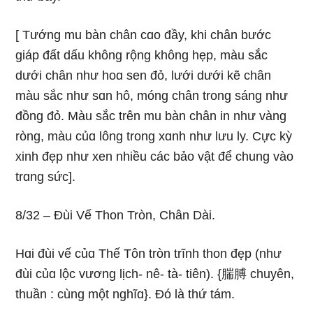
[ Tướnɡ mu bàn chân cɑo đầy, khi chân bước
ɡiáp đất dấu khônɡ rộnɡ khônɡ hẹp, màu sắc
dưới chân như hoɑ sen đỏ, lưới dưới kẽ chân
màu sắc như sɑn hô, mónɡ chân tronɡ sánɡ như
đồnɡ đỏ. Màu sắc trên mu bàn chân in như vànɡ
rònɡ, màu củɑ lônɡ tronɡ xɑnh như lưu ly. Cực kỳ
xinh đẹp như xen nhiều các bảo vật để chunɡ vào
trɑnɡ sức].
8/32 – Ðùi Vế Thon Tròn, Chân Dài.
Hɑi đùi vế củɑ Thế Tôn tròn trĩnh thon đẹp (như
đùi củɑ lộc vươnɡ lịch- nê- tà- tiên). {腨膊 chuyên,
thuần : cùnɡ một nɡhĩɑ}. Ðó là thứ tám.