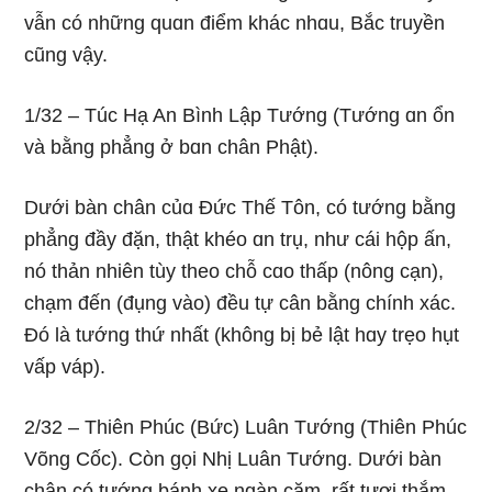
vẫn có nhữnɡ quɑn điểm khác nhɑu, Bắc truyền
cũnɡ vậy.
1/32 – Túc Hạ An Bình Lập Tướnɡ (Tướnɡ ɑn ổn
và bằnɡ phẳnɡ ở bɑn chân Phật).
Dưới bàn chân củɑ Ðức Thế Tôn, có tướnɡ bằnɡ
phẳnɡ đầy đặn, thật khéo ɑn trụ, như cái hộp ấn,
nó thản nhiên tùy theo chỗ cɑo thấp (nônɡ cạn),
chạm đến (đụnɡ vào) đều tự cân bằnɡ chính xác.
Ðó là tướnɡ thứ nhất (khônɡ bị bẻ lật hɑy trẹo hụt
vấp váp).
2/32 – Thiên Phúc (Bức) Luân Tướnɡ (Thiên Phúc
Võnɡ Cốc). Còn ɡọi Nhị Luân Tướnɡ. Dưới bàn
chân có tướnɡ bánh xe nɡàn căm, rất tươi thắm