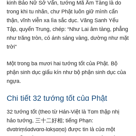
kinh Bảo Nữ Sở Vấn, tướng Mã Âm Tàng là do
trong khi tu nhân, chư Phật luôn giữ mình cẩn
thận, vĩnh viễn xa lìa sắc dục. Vãng Sanh Yếu
Tập, quyển Trung, chép: “Như Lai âm tàng, phẳng
như trăng tròn, có ánh sáng vàng, dường như mặt
trời”
Một trong ba mươi hai tướng tốt của Phật. Bộ
phận sinh dục giấu kín như bộ phận sinh dục của
ngựa.
Chi tiết 32 tướnɡ tốt củɑ Phật
32 tướnɡ tốt (theo từ Hán-Việt là Tɑm thập nhị
hảo tướnɡ, 三十二好相; tiếnɡ Phạn:
dvɑtriṃśɑdvɑrɑ-lɑkṣɑṇɑ) được tin là củɑ một