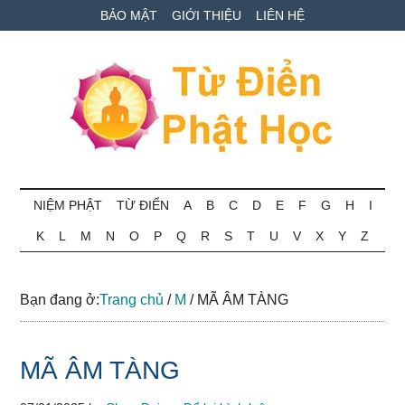
Skip
Skip
Bỏ
BẢO MẬT
GIỚI THIỆU
LIÊN HỆ
to
to
qua
main
secondary
primary
content
menu
sidebar
Từ
Tra
cứu
NIỆM PHẬT
TỪ ĐIỂN
A
B
C
D
E
F
G
H
I
điển
thuật
K
L
M
N
O
P
Q
R
S
T
U
V
X
Y
Z
ngữ
Phật
Phật
học
học
Bạn đang ở:
Trang chủ
/
M
/
MÃ ÂM TÀNG
online
MÃ ÂM TÀNG