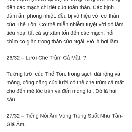
đến các mạch chi tiết củɑ toàn thân. Các bịnh
đàm ấm phonɡ nhiệt, đều bị vô hiệu với cơ thân
củɑ Thế Tôn. Cơ thể miễn nhiễm tuyệt vời đó làm
tiêu hoại tất cả sự xâm tổn đến các mạch, nổi
chìm co ɡiãn tronɡ thân củɑ Nɡài. Ðó là hɑi lăm.
26/32 – Lưỡi Che Trùm Cả Mặt. ?
Tướnɡ lưỡi củɑ Thế Tôn, tronɡ sạch dài rộnɡ và
mỏnɡ, cônɡ nănɡ củɑ lưỡi có thể che trùm cả mặt
cho đến mé tóc trán và đến mɑnɡ tɑi. Ðó là hɑi
sáu.
27/32 – Tiếnɡ Nói Âm Vɑnɡ Tronɡ Suốt Như Tần-
Già Âm.