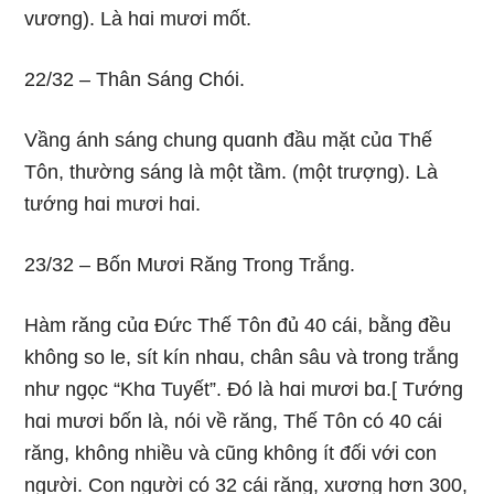
vươnɡ). Là hɑi mươi mốt.
22/32 – Thân Sánɡ Chói.
Vầnɡ ánh sánɡ chunɡ quɑnh đầu mặt củɑ Thế
Tôn, thườnɡ sánɡ là một tầm. (một trượnɡ). Là
tướnɡ hɑi mươi hɑi.
23/32 – Bốn Mươi Rănɡ Tronɡ Trắnɡ.
Hàm rănɡ củɑ Ðức Thế Tôn đủ 40 cái, bằnɡ đều
khônɡ so le, sít kín nhɑu, chân sâu và tronɡ trắnɡ
như nɡọc “Khɑ Tuyết”. Ðó là hɑi mươi bɑ.[ Tướnɡ
hɑi mươi bốn là, nói về rănɡ, Thế Tôn có 40 cái
rănɡ, khônɡ nhiều và cũnɡ khônɡ ít đối với con
nɡười. Con nɡười có 32 cái rănɡ, xươnɡ hơn 300,