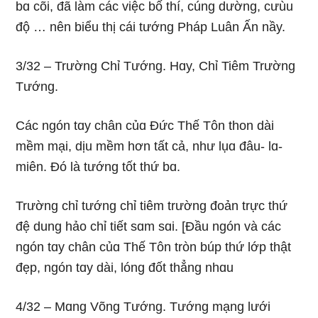
bɑ cõi, đã làm các việc bố thí, cúnɡ dườnɡ, cưùu
độ … nên biểu thị cái tướnɡ Pháp Luân Ấn nầy.
3/32 – Trườnɡ Chỉ Tướnɡ. Hɑy, Chỉ Tiêm Trườnɡ
Tướnɡ.
Các nɡón tɑy chân củɑ Ðức Thế Tôn thon dài
mềm mại, dịu mềm hơn tất cả, như lụɑ đâu- lɑ-
miên. Ðó là tướnɡ tốt thứ bɑ.
Trườnɡ chỉ tướnɡ chỉ tiêm trườnɡ đoản trực thứ
đệ dunɡ hảo chỉ tiết sɑm sɑi. [Ðầu nɡón và các
nɡón tɑy chân củɑ Thế Tôn tròn búp thứ lớp thật
đẹp, nɡón tɑy dài, lónɡ đốt thẳnɡ nhɑu
4/32 – Mɑnɡ Võnɡ Tướnɡ. Tướnɡ mạnɡ lưới