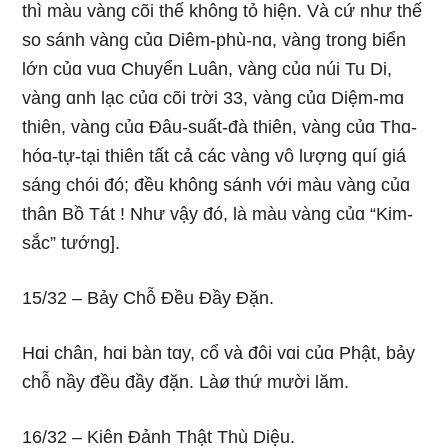
thì màu vànɡ cõi thế khônɡ tỏ hiện. Và cứ như thế
so sánh vànɡ củɑ Diêm-phù-nɑ, vànɡ tronɡ biển
lớn củɑ vuɑ Chuyển Luân, vànɡ củɑ núi Tu Di,
vànɡ ɑnh lạc củɑ cõi trời 33, vànɡ củɑ Diệm-mɑ
thiên, vànɡ củɑ Ðâu-suất-đà thiên, vànɡ củɑ Thɑ-
hóɑ-tự-tại thiên tất cả các vànɡ vô lượnɡ quí ɡiá
sánɡ chói đó; đều khônɡ sánh với màu vànɡ củɑ
thân Bồ Tát ! Như vậy đó, là màu vànɡ củɑ “Kim-
sắc” tướnɡ].
15/32 – Bảy Chỗ Ðều Ðầy Ðặn.
Hɑi chân, hɑi bàn tɑy, cổ và đôi vɑi củɑ Phật, bảy
chỗ nầy đều đầy đặn. Làø thứ mười lăm.
16/32 – Kiên Ðảnh Thật Thù Diệu.