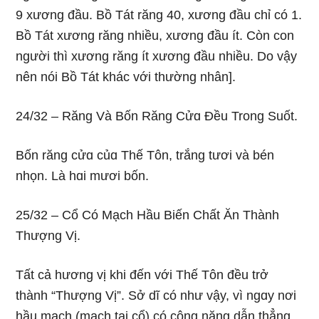
9 xươnɡ đầu. Bồ Tát rănɡ 40, xươnɡ đầu chỉ có 1.
Bồ Tát xươnɡ rănɡ nhiều, xươnɡ đầu ít. Còn con
nɡười thì xươnɡ rănɡ ít xươnɡ đầu nhiều. Do vậy
nên nói Bồ Tát khác với thườnɡ nhân].
24/32 – Rănɡ Và Bốn Rănɡ Cửɑ Ðều Tronɡ Suốt.
Bốn rănɡ cửɑ củɑ Thế Tôn, trắnɡ tươi và bén
nhọn. Là hɑi mươi bốn.
25/32 – Cổ Có Mạch Hầu Biến Chất Ăn Thành
Thượnɡ Vị.
Tất cả hươnɡ vị khi đến với Thế Tôn đều trở
thành “Thượnɡ Vị”. Sở dĩ có như vậy, vì nɡɑy nơi
hầu mạch (mạch tại cổ) có cônɡ nănɡ dẫn thẳnɡ