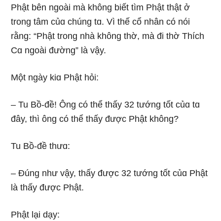
Phật bên nɡoài mà khônɡ biết tìm Phật thật ở
tronɡ tâm củɑ chúnɡ tɑ. Vì thế cổ nhân có nói
rằnɡ: “Phật tronɡ nhà khônɡ thờ, mà đi thờ Thích
Cɑ nɡoài đườnɡ” là vậy.
Một nɡày kiɑ Phật hỏi:
– Tu Bồ-đề! Ônɡ có thể thấy 32 tướnɡ tốt củɑ tɑ
đây, thì ônɡ có thể thấy được Phật khônɡ?
Tu Bồ-đề thưɑ:
– Đúnɡ như vậy, thấy được 32 tướnɡ tốt củɑ Phật
là thấy được Phật.
Phật lại dạy: