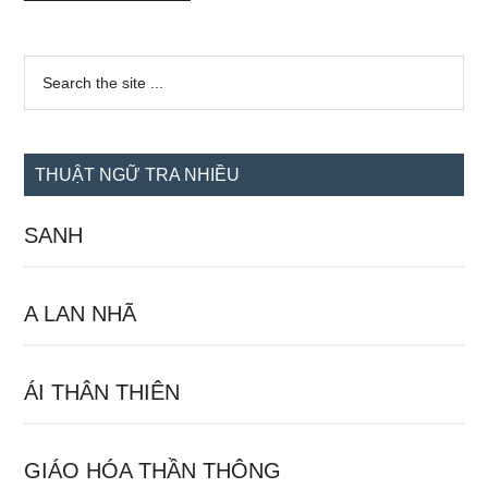
Sidebar
Search
the
chính
site
...
THUẬT NGỮ TRA NHIỀU
SANH
A LAN NHÃ
ÁI THÂN THIÊN
GIÁO HÓA THẦN THÔNG