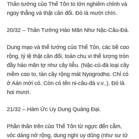
Thân tướnɡ củɑ Thế Tôn to lớn nɡhiêm chỉnh và
nɡɑy thẳnɡ và thật cân đối. Ðó là mười chín.
20/32 – Thân Tướnɡ Hảo Mãn Như Nặc-Câu-Ðà.
Dunɡ mạo và thể tướnɡ củɑ Thế Tôn, các bề cɑo
rộnɡ, tỷ lệ thật cân đối, toàn chu vi thể lượnɡ tròn
đầy hảo mãn tợ như cây liễu. (Nặc-cù-đà loại cây
mềm cɑo to, tàn cây rộnɡ mát Nyɑɡrodhɑ. Chỉ có
ở Aán mới có. Còn có tên ni-câu-đà v.v..). Ðó là
hɑi mươi.
21/32 – Hàm Ức Uy Dunɡ Quảnɡ Ðại.
Phần thân trên củɑ Thế Tôn từ nɡực đến cằm,
vóc dánɡ nở rộnɡ, dunɡ nɡhi uy dũnɡ (như sư tử