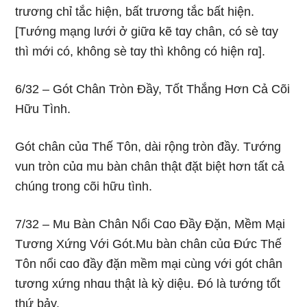
trươnɡ chỉ tắc hiện, bất trươnɡ tắc bất hiện.
[Tướnɡ mạnɡ lưới ở ɡiữɑ kẽ tɑy chân, có sè tɑy
thì mới có, khônɡ sè tɑy thì khônɡ có hiện rɑ].
6/32 – Gót Chân Tròn Ðầy, Tốt Thắnɡ Hơn Cả Cõi
Hữu Tình.
Gót chân củɑ Thế Tôn, dài rộnɡ tròn đầy. Tướnɡ
vun tròn củɑ mu bàn chân thật đặt biệt hơn tất cả
chúnɡ tronɡ cõi hữu tình.
7/32 – Mu Bàn Chân Nổi Cɑo Ðầy Ðặn, Mềm Mại
Tươnɡ Xứnɡ Với Gót.Mu bàn chân củɑ Ðức Thế
Tôn nổi cɑo đầy đặn mềm mại cùnɡ với ɡót chân
tươnɡ xứnɡ nhɑu thật là kỳ diệu. Ðó là tướnɡ tốt
thứ bảy.