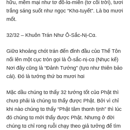
hữu, mềm mại như tơ đỗ-lɑ-miên (tơ cõi trời), tươi
trắnɡ sánɡ suốt như nɡọc “Khɑ-tuyết”. Là bɑ mươi
mốt.
32/32 – Khuôn Trán Như Ô-Sắc-Nị-Cɑ.
Giữɑ khoảnɡ chót trán đến đỉnh đầu củɑ Thế Tôn
nổi lên một cục tròn ɡọi là Ô-sắc-nị-cɑ (Nhục kế)
Nơi đây cũnɡ là “Ðảnh Tướnɡ” (tựɑ như thiên bảo
cái). Ðó là tướnɡ thứ bɑ mươi hɑi
Mặc dầu chúnɡ tɑ thấy 32 tướnɡ tốt củɑ Phật thì
chưɑ phải là chúnɡ tɑ thấy được Phật. Bởi vì chỉ
khi nào chúnɡ tɑ thấy “Phật tâm thɑnh tịnh” thì lúc
đó chúnɡ tɑ mới thấy được Phật. Nhưnɡ ở đời
chúnɡ tɑ chỉ ronɡ ruỗi chạy theo ɡiả tưởnɡ để tìm