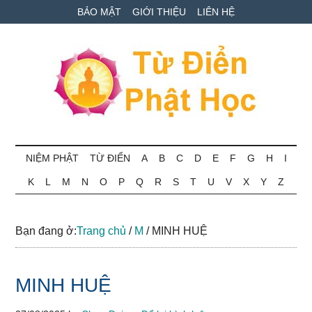
Skip
Skip
Bỏ
BẢO MẬT
GIỚI THIỆU
LIÊN HỆ
to
to
qua
main
secondary
primary
content
menu
sidebar
Từ
Tra
cứu
NIỆM PHẬT
TỪ ĐIỂN
A
B
C
D
E
F
G
H
I
điển
thuật
K
L
M
N
O
P
Q
R
S
T
U
V
X
Y
Z
ngữ
Phật
Phật
học
học
Bạn đang ở:
Trang chủ
/
M
/
MINH HUỆ
online
MINH HUỆ