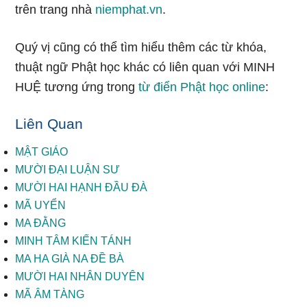
trên trang nhà
niemphat.vn
.
Quý vị cũng có thể tìm hiểu thêm các từ khóa,
thuật ngữ Phật học khác có liên quan với MINH
HUỆ tương ứng trong
từ điển Phật học online
:
Liên Quan
MẬT GIÁO
MƯỜI ĐẠI LUẬN SƯ
MƯỜI HAI HẠNH ĐẦU ĐÀ
MÃ UYỂN
MA ĐẰNG
MINH TÂM KIẾN TÁNH
MA HA GIÀ NA ĐỀ BÀ
MƯỜI HAI NHÂN DUYÊN
MÃ ÂM TÀNG