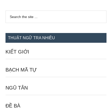
Sidebar
Search
the
chính
site
...
THUẬT NGỮ TRA NHIỀU
KIẾT GIỚI
BẠCH MÃ TỰ
NGŨ TÂN
ĐỀ BÀ