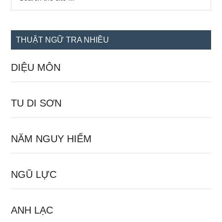
the
chính
site
...
THUẬT NGỮ TRA NHIỀU
DIỆU MÔN
TU DI SƠN
NĂM NGUY HIỂM
NGŨ LỰC
ANH LẠC