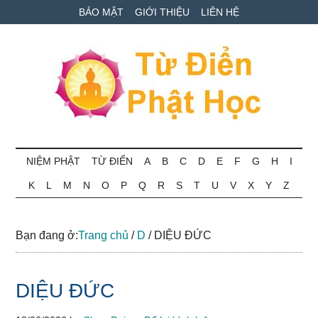
Skip
Skip
Bỏ
BẢO MẬT
GIỚI THIỆU
LIÊN HỆ
to
to
qua
main
secondary
primary
content
menu
sidebar
Từ
Tra
cứu
NIỆM PHẬT
TỪ ĐIỂN
A
B
C
D
E
F
G
H
I
điển
thuật
K
L
M
N
O
P
Q
R
S
T
U
V
X
Y
Z
ngữ
Phật
Phật
học
học
Bạn đang ở:
Trang chủ
/
D
/
DIỆU ĐỨC
online
DIỆU ĐỨC