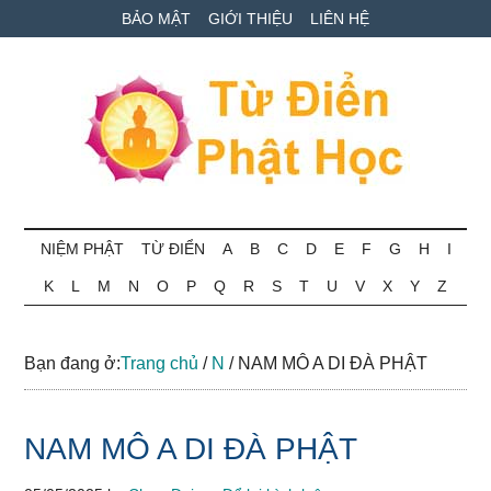
Skip
Skip
Bỏ
BẢO MẬT
GIỚI THIỆU
LIÊN HỆ
to
to
qua
main
secondary
primary
content
menu
sidebar
Từ
Tra
cứu
NIỆM PHẬT
TỪ ĐIỂN
A
B
C
D
E
F
G
H
I
điển
thuật
K
L
M
N
O
P
Q
R
S
T
U
V
X
Y
Z
ngữ
Phật
Phật
học
học
Bạn đang ở:
Trang chủ
/
N
/
NAM MÔ A DI ĐÀ PHẬT
online
NAM MÔ A DI ĐÀ PHẬT