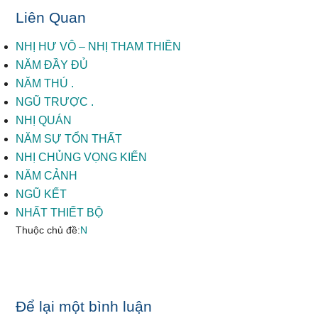
Liên Quan
NHỊ HƯ VÔ – NHỊ THAM THIỀN
NĂM ĐẦY ĐỦ
NĂM THÚ .
NGŨ TRƯỢC .
NHỊ QUÁN
NĂM SỰ TỔN THẤT
NHỊ CHỦNG VỌNG KIẾN
NĂM CẢNH
NGŨ KẾT
NHẤT THIẾT BỘ
Thuộc chủ đề:
N
Reader
Để lại một bình luận