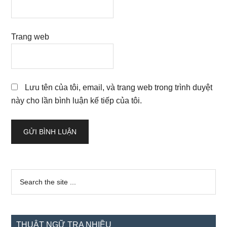
Trang web
Lưu tên của tôi, email, và trang web trong trình duyệt
này cho lần bình luận kế tiếp của tôi.
Sidebar
Search
the
chính
site
...
THUẬT NGỮ TRA NHIỀU