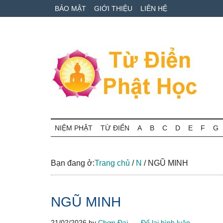
Skip
Skip
Bỏ
BẢO MẬT
GIỚI THIỆU
LIÊN HỆ
to
to
qua
main
secondary
primary
content
menu
sidebar
Từ
Tra
cứu
NIỆM PHẬT
TỪ ĐIỂN
A
B
C
D
E
F
G
điển
thuật
ngữ
Phật
Phật
Bạn đang ở:
Trang chủ
/
N
/
NGŨ MINH
học
học
online
NGŨ MINH
21/02/2026
by
Chơn Đại
Để lại bình luận