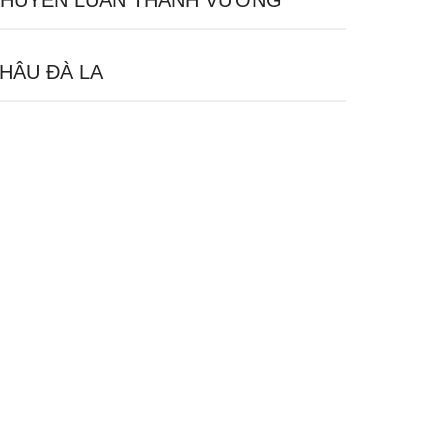
HUYỂN LUÂN THÁNH VƯƠNG
HÂU ĐÀ LA