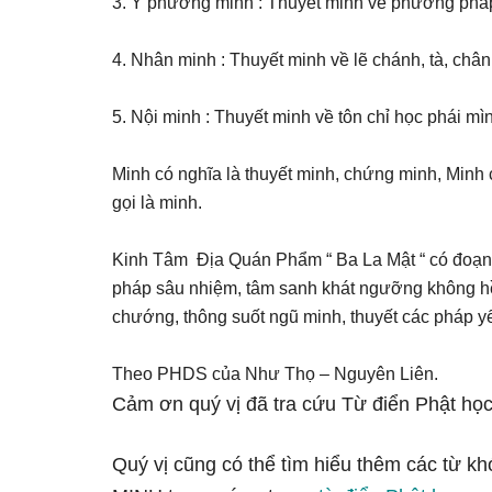
3. Y phương minh : Thuyết minh về phương pháp 
4. Nhân minh : Thuyết minh về lẽ chánh, tà, chân
5. Nội minh : Thuyết minh về tôn chỉ học phái mì
Minh có nghĩa là thuyết minh, chứng minh, Minh 
gọi là minh.
Kinh Tâm Địa Quán Phẩm “ Ba La Mật “ có đoạn :
pháp sâu nhiệm, tâm sanh khát ngưỡng không hề bi
chướng, thông suốt ngũ minh, thuyết các pháp yế
Theo PHDS của Như Thọ – Nguyên Liên.
Cảm ơn quý vị đã tra cứu Từ điển Phật học
Quý vị cũng có thể tìm hiểu thêm các từ k