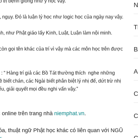
trị bệnh giống như y học vậy.
N
, ngụy. Đó là luận lý học như logic học của ngày nay vậy.
T
nh, như Phật giáo lấy Kinh, Luật, Luận làm nội minh.
B
còn gọi tên khác của trí vì vậy mà các môn học trên được
A
 “ Hàng trí giả các Bồ Tát thường thích nghe những
ết chán, các Ngài biết phân biệt lý nhị đế, dứt trừ nhị
u, giải quyết mọi đều nghi vấn vậy.”
C
 online trên trang nhà
niemphat.vn
.
C
hóa, thuật ngữ Phật học khác có liên quan với NGŨ