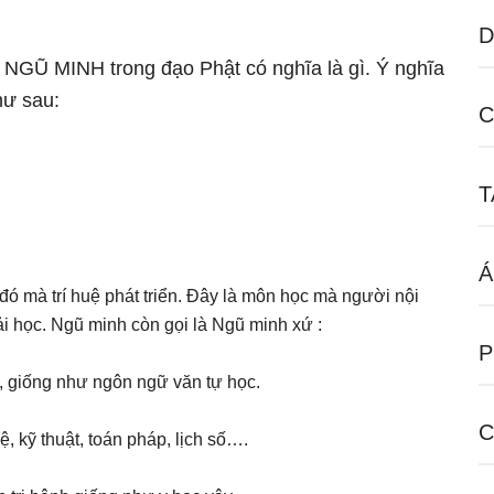
D
ữ NGŨ MINH trong đạo Phật có nghĩa là gì. Ý nghĩa
hư sau:
C
T
Á
 mà trí huệ phát triển. Đây là môn học mà người nội
i học. Ngũ minh còn gọi là Ngũ minh xứ :
P
, giống như ngôn ngữ văn tự học.
C
, kỹ thuật, toán pháp, lịch số….