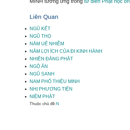
MINH tương ứng trong
từ điển Phật học on
Liên Quan
NGŨ KẾT
NGŨ THỌ
NĂM UẾ NHIỄM
NĂM LỢI ÍCH CỦA ĐI KINH HÀNH
NHIÊN ĐĂNG PHẬT
NGỘ ẤN
NGŨ SANH
NAM PHỐ THIỆU MINH
NHỊ PHƯƠNG TIỆN
NIỆM PHẬT
Thuộc chủ đề:
N