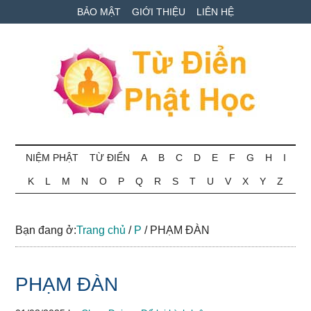
Skip
Skip
Bỏ
BẢO MẬT
GIỚI THIỆU
LIÊN HỆ
to
to
qua
main
secondary
primary
content
menu
sidebar
Từ
Tra
cứu
NIỆM PHẬT
TỪ ĐIỂN
A
B
C
D
E
F
G
H
I
điển
thuật
K
L
M
N
O
P
Q
R
S
T
U
V
X
Y
Z
ngữ
Phật
Phật
học
học
Bạn đang ở:
Trang chủ
/
P
/
PHẠM ĐÀN
online
PHẠM ĐÀN