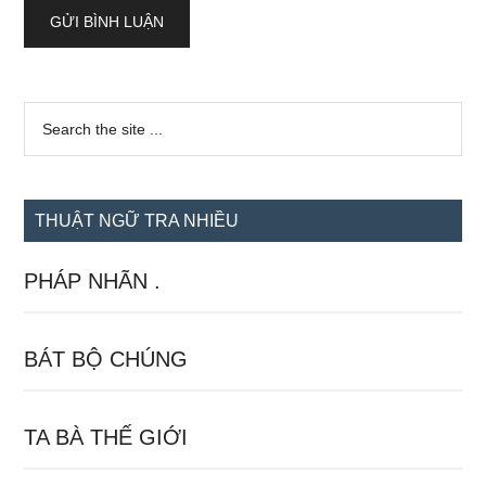
Sidebar
Search
the
chính
site
...
THUẬT NGỮ TRA NHIỀU
PHÁP NHÃN .
BÁT BỘ CHÚNG
TA BÀ THẾ GIỚI