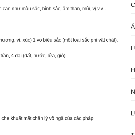
C
c căn như màu sắc, hình sắc, âm than, mùi, vị v.v…
Á
hương, vị, xúc) 1 vô biểu sắc (một loại sắc phi vật chất).
L
ần, 4 đại (đất, nước, lửa, gió).
H
N
L
 che khuất mất chân lý vô ngã của các pháp.