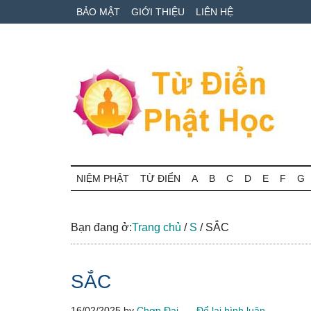
Skip
Skip
Bỏ
BẢO MẬT
GIỚI THIỆU
LIÊN HỆ
to
to
qua
main
secondary
primary
content
menu
sidebar
Từ
Tra
cứu
NIỆM PHẬT
TỪ ĐIỂN
A
B
C
D
E
F
G
điển
thuật
ngữ
Phật
Phật
Bạn đang ở:
Trang chủ
/
S
/
SẮC
học
học
online
SẮC
16/02/2025
by
Chơn Đại
Để lại bình luận