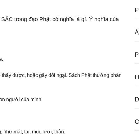
P
 SẮC trong đạo Phật có nghĩa là gì. Ý nghĩa của
Á
P
e.
p thấy được, hoặc gây đối ngại. Sách Phật thường phân
H
D
con người của mình.
C
như mắt, tai, mũi, lưỡi, thân.