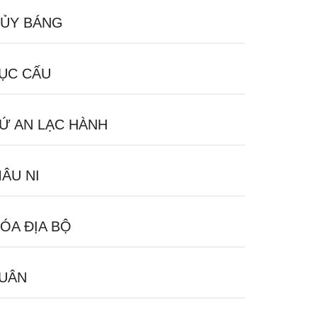
ỦY BÁNG
ỤC CẤU
Ứ AN LẠC HÀNH
ÂU NI
ÓA ĐỊA BỘ
UÂN