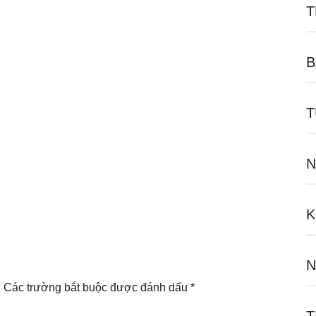
T
B
T
N
K
N
.
Các trường bắt buộc được đánh dấu
*