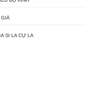
IỂU BỘ KINH
 GIÀ
A SI LA CỰ LA