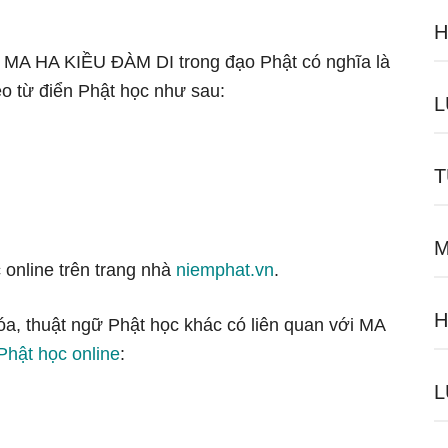
H
gữ MA HA KIỀU ĐÀM DI trong đạo Phật có nghĩa là
o từ điển Phật học như sau:
L
T
M
 online trên trang nhà
niemphat.vn
.
H
óa, thuật ngữ Phật học khác có liên quan với MA
Phật học online
:
L