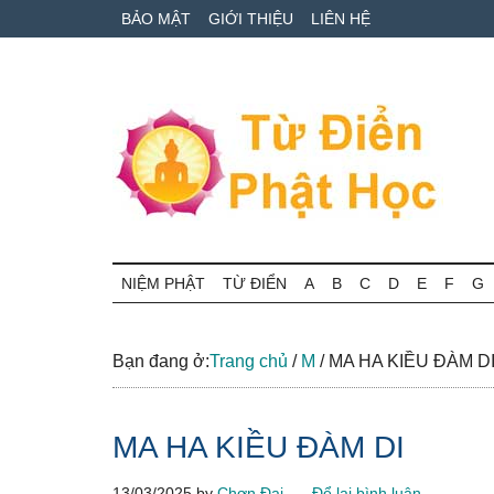
Skip
Skip
Bỏ
BẢO MẬT
GIỚI THIỆU
LIÊN HỆ
to
to
qua
main
secondary
primary
content
menu
sidebar
Từ
Tra
cứu
NIỆM PHẬT
TỪ ĐIỂN
A
B
C
D
E
F
G
điển
thuật
ngữ
Phật
Phật
Bạn đang ở:
Trang chủ
/
M
/
MA HA KIỀU ĐÀM D
học
học
online
MA HA KIỀU ĐÀM DI
13/03/2025
by
Chơn Đại
Để lại bình luận