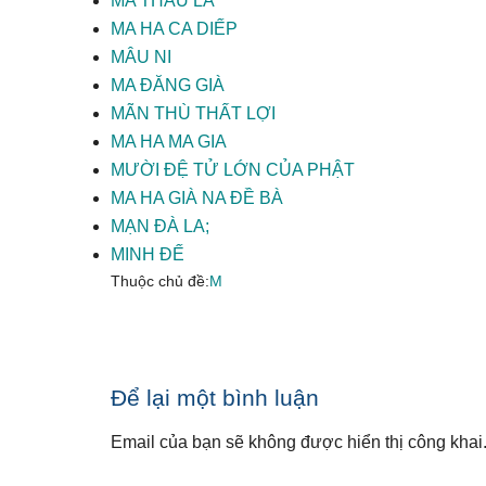
MA THÂU LA
MA HA CA DIẾP
MÂU NI
MA ĐĂNG GIÀ
MÃN THÙ THẤT LỢI
MA HA MA GIA
MƯỜI ĐỆ TỬ LỚN CỦA PHẬT
MA HA GIÀ NA ĐỀ BÀ
MẠN ĐÀ LA;
MINH ĐẾ
Thuộc chủ đề:
M
Reader
Để lại một bình luận
Interactions
Email của bạn sẽ không được hiển thị công khai