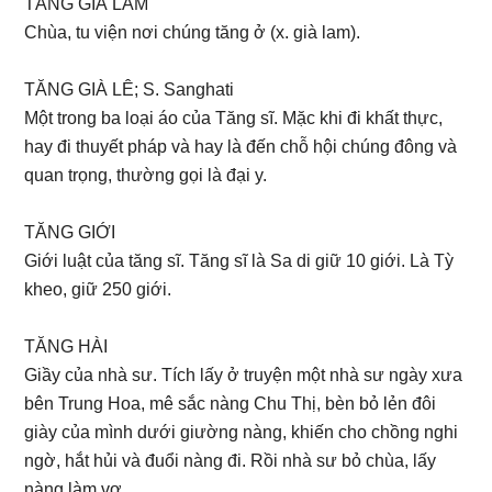
TĂNG GIÀ LAM
Chùa, tu viện nơi chúng tăng ở (x. già lam).
TĂNG GIÀ LÊ; S. Sanghati
Một trong ba loại áo của Tăng sĩ. Mặc khi đi khất thực,
hay đi thuyết pháp và hay là đến chỗ hội chúng đông và
quan trọng, thường gọi là đại y.
TĂNG GIỚI
Giới luật của tăng sĩ. Tăng sĩ là Sa di giữ 10 giới. Là Tỳ
kheo, giữ 250 giới.
TĂNG HÀI
Giầy của nhà sư. Tích lấy ở truyện một nhà sư ngày xưa
bên Trung Hoa, mê sắc nàng Chu Thị, bèn bỏ lẻn đôi
giày của mình dưới giường nàng, khiến cho chồng nghi
ngờ, hắt hủi và đuổi nàng đi. Rồi nhà sư bỏ chùa, lấy
nàng làm vợ.