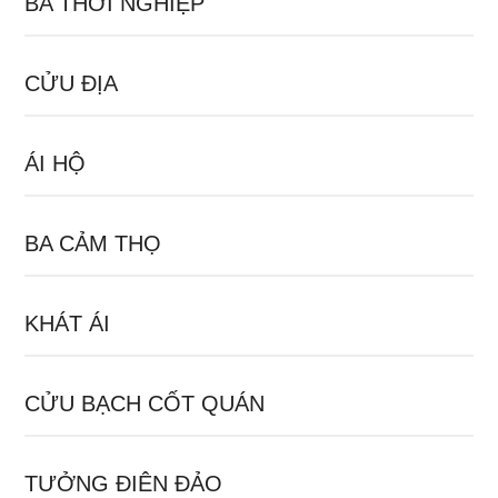
BA THỜI NGHIỆP
CỬU ĐỊA
ÁI HỘ
BA CẢM THỌ
KHÁT ÁI
CỬU BẠCH CỐT QUÁN
TƯỞNG ĐIÊN ĐẢO