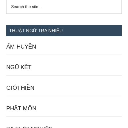
Sidebar
Search
the
chính
site
...
THUẬT NGỮ TRA NHIỀU
ẤM HUYỄN
NGŨ KẾT
GIỚI HIỀN
PHẬT MÔN