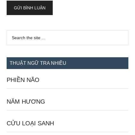
Sidebar
Search
the
chính
site
...
THUẬT NGỮ TRA NHIỀU
PHIỀN NÃO
NĂM HƯƠNG
CỬU LOẠI SANH