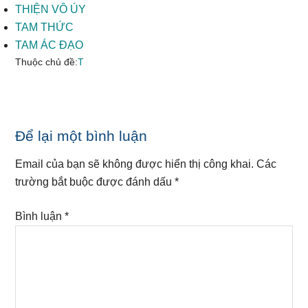
THIỆN VÔ ÚY
TAM THỨC
TAM ÁC ĐẠO
Thuộc chủ đề:
T
Reader
Để lại một bình luận
Interactions
Email của bạn sẽ không được hiển thị công khai.
Các
trường bắt buộc được đánh dấu
*
Bình luận
*