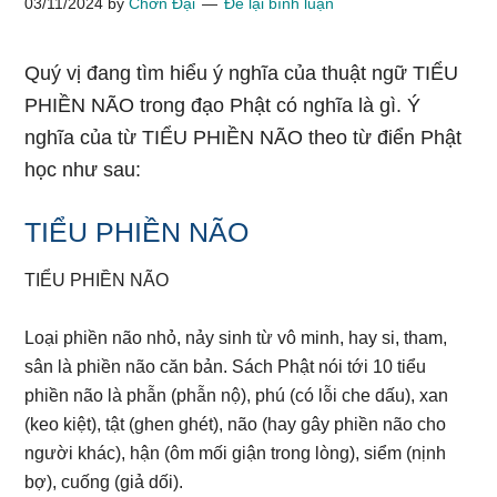
03/11/2024
by
Chơn Đại
Để lại bình luận
Quý vị đang tìm hiểu ý nghĩa của thuật ngữ TIỂU
PHIỀN NÃO trong đạo Phật có nghĩa là gì. Ý
nghĩa của từ TIỂU PHIỀN NÃO theo từ điển Phật
học như sau:
TIỂU PHIỀN NÃO
TIỂU PHIỀN NÃO
Loại phiền não nhỏ, nảy sinh từ vô minh, hay si, tham,
sân là phiền não căn bản. Sách Phật nói tới 10 tiểu
phiền não là phẫn (phẫn nộ), phú (có lỗi che dấu), xan
(keo kiệt), tật (ghen ghét), não (hay gây phiền não cho
người khác), hận (ôm mối giận trong lòng), siểm (nịnh
bợ), cuống (giả dối).