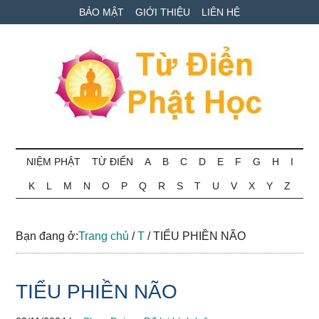
Skip
Skip
Bỏ
BẢO MẬT
GIỚI THIỆU
LIÊN HỆ
to
to
qua
main
secondary
primary
content
menu
sidebar
Từ
Tra
cứu
NIỆM PHẬT
TỪ ĐIỂN
A
B
C
D
E
F
G
H
I
điển
thuật
K
L
M
N
O
P
Q
R
S
T
U
V
X
Y
Z
ngữ
Phật
Phật
học
học
Bạn đang ở:
Trang chủ
/
T
/
TIỂU PHIỀN NÃO
online
TIỂU PHIỀN NÃO