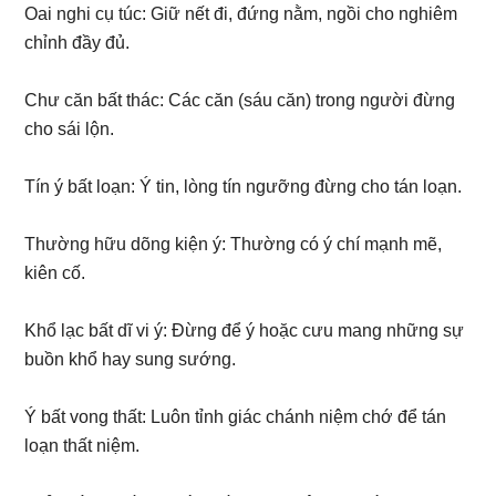
Oai nghi cụ túc: Giữ nết đi, đứng nằm, ngồi cho nghiêm
chỉnh đầy đủ.
Chư căn bất thác: Các căn (sáu căn) trong người đừng
cho sái lộn.
Tín ý bất loạn: Ý tin, lòng tín ngưỡng đừng cho tán loạn.
Thường hữu dõng kiện ý: Thường có ý chí mạnh mẽ,
kiên cố.
Khổ lạc bất dĩ vi ý: Đừng để ý hoặc cưu mang những sự
buồn khổ hay sung sướng.
Ý bất vong thất: Luôn tỉnh giác chánh niệm chớ để tán
loạn thất niệm.