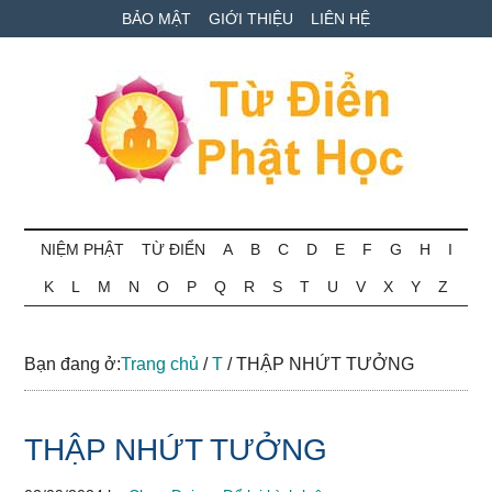
Skip
Skip
Bỏ
BẢO MẬT
GIỚI THIỆU
LIÊN HỆ
to
to
qua
main
secondary
primary
content
menu
sidebar
Từ
Tra
cứu
NIỆM PHẬT
TỪ ĐIỂN
A
B
C
D
E
F
G
H
I
điển
thuật
K
L
M
N
O
P
Q
R
S
T
U
V
X
Y
Z
ngữ
Phật
Phật
học
học
Bạn đang ở:
Trang chủ
/
T
/
THẬP NHỨT TƯỞNG
online
THẬP NHỨT TƯỞNG