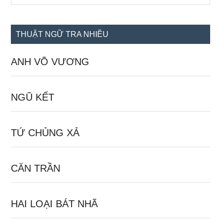
chính
site
...
THUẬT NGỮ TRA NHIỀU
ANH VÕ VƯƠNG
NGŨ KẾT
TỨ CHỦNG XẢ
CĂN TRẦN
HAI LOẠI BÁT NHÃ