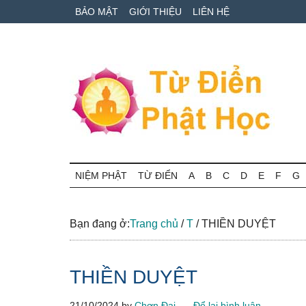
Skip
Skip
Bỏ
BẢO MẬT
GIỚI THIỆU
LIÊN HỆ
to
to
qua
main
secondary
primary
content
menu
sidebar
Từ
Tra
cứu
NIỆM PHẬT
TỪ ĐIỂN
A
B
C
D
E
F
G
điển
thuật
ngữ
Phật
Phật
Bạn đang ở:
Trang chủ
/
T
/
THIỀN DUYỆT
học
học
online
THIỀN DUYỆT
21/10/2024
by
Chơn Đại
Để lại bình luận