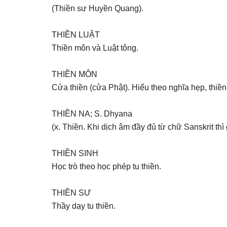
(Thiền sư Huyền Quang).
THIỀN LUẬT
Thiền môn và Luật tông.
THIỀN MÔN
Cửa thiền (cửa Phật). Hiểu theo nghĩa hẹp, thiề
THIỀN NA; S. Dhyana
(x. Thiền. Khi dịch âm đầy đủ từ chữ Sanskrit thì 
THIỀN SINH
Học trò theo học phép tu thiền.
THIỀN SƯ
Thầy dạy tu thiền.