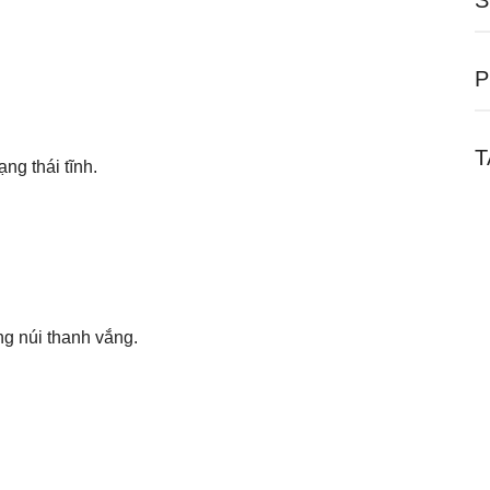
S
P
T
ng thái tĩnh.
g núi thanh vắng.