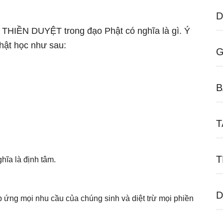
D
ữ THIỀN DUYỆT trong đạo Phật có nghĩa là gì. Ý
hật học như sau:
G
B
T
T
hĩa là định tâm.
D
p ứng mọi nhu cầu của chúng sinh và diệt trừ mọi phiền