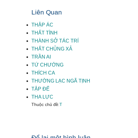
Liên Quan
THẬP ÁC
THẤT TÌNH
THÀNH SỞ TÁC TRÍ
THẤT CHỦNG XẢ
TRẦN AI
TỨ CHƯỚNG
THÍCH CA
THƯỜNG LẠC NGÃ TỊNH
TẬP ĐẾ
THA LỰC
Thuộc chủ đề:
T
Để lại một bình luận