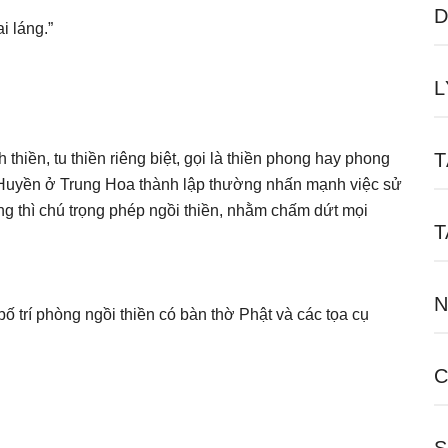
D
i láng.”
L
T
 thiền, tu thiền riêng biệt, gọi là thiền phong hay phong
a Huyền ở Trung Hoa thành lập thường nhấn mạnh việc sử
g thì chú trọng phép ngồi thiền, nhằm chấm dứt mọi
T
N
ố trí phòng ngồi thiền có bàn thờ Phật và các tọa cụ
C