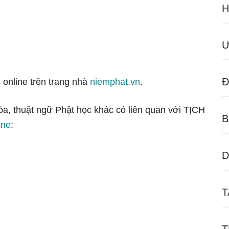
H
Ư
Đ
 online trên trang nhà
niemphat.vn
.
óa, thuật ngữ Phật học khác có liên quan với TỊCH
B
ine
:
D
T