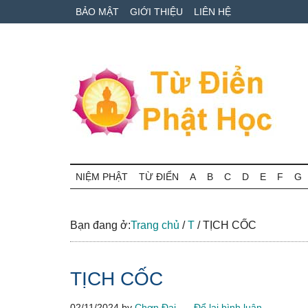
Skip
Skip
Bỏ
BẢO MẬT
GIỚI THIỆU
LIÊN HỆ
to
to
qua
main
secondary
primary
content
menu
sidebar
Từ
Tra
cứu
NIỆM PHẬT
TỪ ĐIỂN
A
B
C
D
E
F
G
điển
thuật
ngữ
Phật
Phật
Bạn đang ở:
Trang chủ
/
T
/
TỊCH CỐC
học
học
online
TỊCH CỐC
02/11/2024
by
Chơn Đại
Để lại bình luận