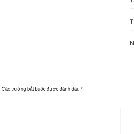
T
T
N
.
Các trường bắt buộc được đánh dấu
*