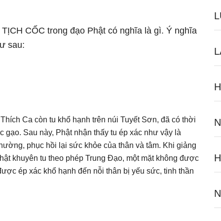
L
ữ TỊCH CỐC trong đạo Phật có nghĩa là gì. Ý nghĩa
ư sau:
L
H
 Thích Ca còn tu khổ hạnh trên núi Tuyết Sơn, đã có thời
N
c gạo. Sau này, Phật nhận thấy tu ép xác như vậy là
thường, phục hồi lại sức khỏe của thân và tâm. Khi giảng
hật khuyên tu theo phép Trung Đạo, một mặt không được
ược ép xác khổ hạnh đến nỗi thân bị yếu sức, tinh thần
N