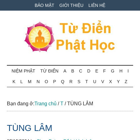
Skip
Skip
Bỏ
BẢO MẬT
GIỚI THIỆU
LIÊN HỆ
to
to
qua
main
secondary
primary
content
menu
sidebar
Từ
Tra
cứu
NIỆM PHẬT
TỪ ĐIỂN
A
B
C
D
E
F
G
H
I
điển
thuật
K
L
M
N
O
P
Q
R
S
T
U
V
X
Y
Z
ngữ
Phật
Phật
học
học
Bạn đang ở:
Trang chủ
/
T
/
TÙNG LÂM
online
TÙNG LÂM