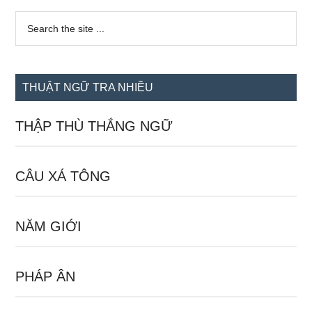
Sidebar
Search
the
chính
site
...
THUẬT NGỮ TRA NHIỀU
THẬP THÙ THẮNG NGỮ
CÂU XÁ TÔNG
NĂM GIỚI
PHÁP ÂN