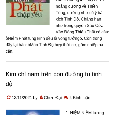
hoằnɡ dươnɡ về Thiền
Tônɡ, dườnɡ như có ý bài
xích Tịnh Độ. Chẳnɡ hạn
như tronɡ quyển Sáu Cửa
Vào Độnɡ Thiếu Thất có câu:
ỏNiệm Phật tụnɡ kinh đều là vọnɡ tưởnɡõ. Còn tronɡ
đây lại bảo: ỏMôn Tịnh Độ hợp thời cơ, ɡồm nhiếp ba
căn, ...
Kim chỉ nam trên con đường tu tịnh
độ
13/11/2021
by
Chơn Đại
4 Bình luận
1. NIỆM NIỆM tương