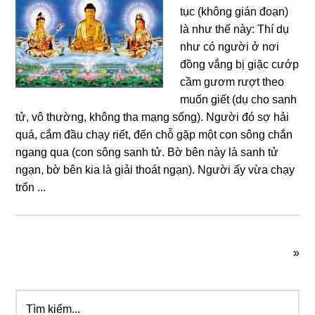
tục (không gián đoạn)
là như thế này: Thí dụ
như có người ở nơi
đồng vắng bị giặc cướp
cầm gươm rượt theo
muốn giết (dụ cho sanh
tử, vô thường, không tha mạng sống). Người đó sợ hải
quá, cắm đầu chạy riết, đến chỗ gặp một con sông chắn
ngang qua (con sông sanh tử. Bờ bên này là sanh tử
ngạn, bờ bên kia là giải thoát ngạn). Người ấy vừa chạy
trốn ...
»
Tìm
Sidebar