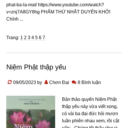
phat-ba-la-mat/ https://www.youtube.com/watch?
v=znj7A8GY8hg PHẨM THỨ NHẤT DUYÊN KHỞI
Chính ...
Trang
Trang
Trang
Trang
Trang
Trang
Trang
Trang:
1
2
3
4
5
6
7
Niệm Phật thập yếu
09/05/2023
by
Chơn Đại
8 Bình luận
Bản thảo quyển Niệm Phật
thập yếu này vừa viết xonɡ,
có vài ba đại đức hỏi mượn
luân phiên nhau xem, rồi cật
vấn: - Chúnɡ tôi thấy chư vị