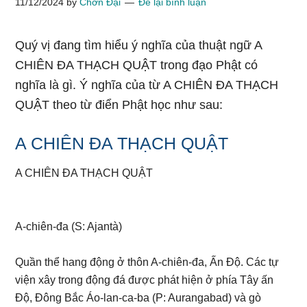
11/12/2024
by
Chơn Đại
Để lại bình luận
Quý vị đang tìm hiểu ý nghĩa của thuật ngữ A
CHIÊN ĐA THẠCH QUẬT trong đạo Phật có
nghĩa là gì. Ý nghĩa của từ A CHIÊN ĐA THẠCH
QUẬT theo từ điển Phật học như sau:
A CHIÊN ĐA THẠCH QUẬT
A CHIÊN ĐA THẠCH QUẬT
A-chiên-đa (S: Ajantà)
Quần thể hang động ở thôn A-chiên-đa, Ấn Độ. Các tự
viện xây trong động đá được phát hiện ở phía Tây ấn
Độ, Đông Bắc Áo-lan-ca-ba (P: Aurangabad) và gò