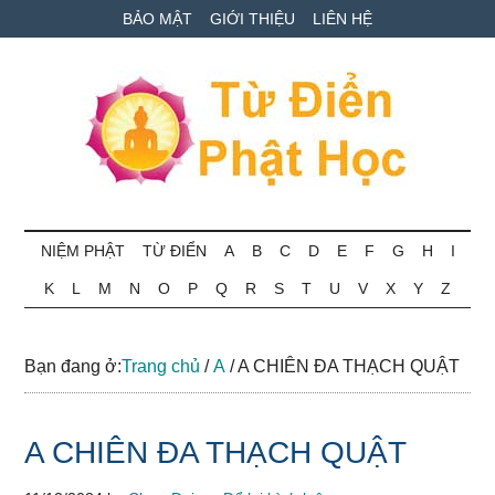
Skip
Skip
Bỏ
BẢO MẬT
GIỚI THIỆU
LIÊN HỆ
to
to
qua
main
secondary
primary
content
menu
sidebar
Từ
Tra
cứu
NIỆM PHẬT
TỪ ĐIỂN
A
B
C
D
E
F
G
H
I
điển
thuật
K
L
M
N
O
P
Q
R
S
T
U
V
X
Y
Z
ngữ
Phật
Phật
học
học
Bạn đang ở:
Trang chủ
/
A
/
A CHIÊN ĐA THẠCH QUẬT
online
A CHIÊN ĐA THẠCH QUẬT