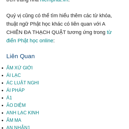
Quý vị cũng có thể tìm hiểu thêm các từ khóa,
thuật ngữ Phật học khác có liên quan với A
CHIÊN ĐA THẠCH QUẬT tương ứng trong
từ
điển Phật học online
:
Liên Quan
ẤM XỨ GIỚI
ÁI LẠC
ÁC LUẬT NGHI
ÁI PHÁP
Á1
ẢO DIỆM
ANH LẠC KINH
ẤM MA
AN NHẪN1