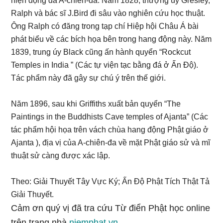
hiện động đá A-chiên-đa. Năm 1828, thượng úy Gresley,
Ralph và bác sĩ J.Bird đi sâu vào nghiên cứu học thuật.
Ông Ralph có đăng trong tạp chí Hiệp hội Châu Á bài
phát biểu về các bích họa bên trong hang động này. Năm
1839, trung úy Black cũng ấn hành quyển “Rockcut
Temples in India ” (Các tự viện tạc bằng đá ở Ấn Độ).
Tác phẩm này đã gây sự chú ý trên thế giới.
Năm 1896, sau khi Griffiths xuất bản quyển “The
Paintings in the Buddhists Cave temples of Ajanta” (Các
tác phẩm hội họa trên vách chùa hang động Phật giáo ở
Ajanta ), địa vị của A-chiên-đa về mặt Phật giáo sử và mĩ
thuật sử càng được xác lập.
Theo: Giải Thuyết Tây Vực Ký; Ấn Độ Phật Tích Thật Tả
Giải Thuyết.
Cảm ơn quý vị đã tra cứu Từ điển Phật học online
trên trang nhà
niemphat.vn
.