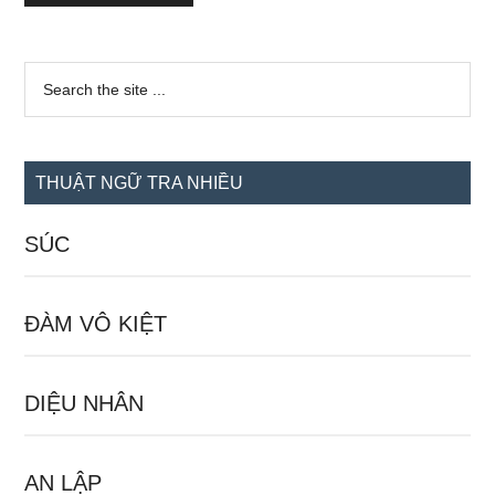
Sidebar
Search
the
chính
site
...
THUẬT NGỮ TRA NHIỀU
SÚC
ĐÀM VÔ KIỆT
DIỆU NHÂN
AN LẬP