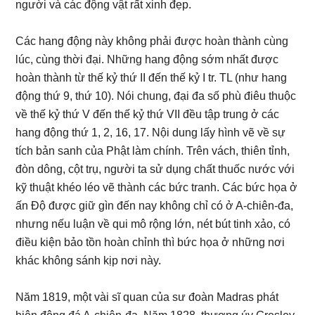
người và các động vật rất xinh đẹp.
Các hang động này không phải được hoàn thành cùng
lúc, cùng thời đại. Những hang động sớm nhất được
hoàn thành từ thế kỷ thứ II đến thế kỷ I tr. TL (như hang
động thứ 9, thứ 10). Nói chung, đại đa số phù điêu thuộc
về thế kỷ thứ V đến thế kỷ thứ VII đều tập trung ở các
hang động thứ 1, 2, 16, 17. Nội dung lấy hình vẽ về sự
tích bản sanh của Phật làm chính. Trên vách, thiên tỉnh,
đòn dông, cột trụ, người ta sử dụng chất thuốc nước với
kỹ thuật khéo léo vẽ thành các bức tranh. Các bức họa ở
ấn Độ được giữ gìn đến nay không chỉ có ở A-chiên-đa,
nhưng nếu luận về qui mô rộng lớn, nét bút tinh xảo, có
điều kiện bảo tồn hoàn chỉnh thì bức họa ở những nơi
khác không sánh kịp nơi này.
Năm 1819, một vài sĩ quan của sư đoàn Madras phát