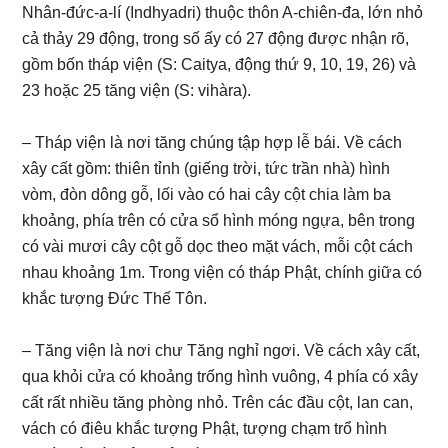
Nhân-đức-a-lí (Indhyadri) thuộc thôn A-chiên-đa, lớn nhỏ
cả thảy 29 động, trong số ấy có 27 động được nhận rõ,
gồm bốn tháp viện (S: Caitya, động thứ 9, 10, 19, 26) và
23 hoặc 25 tăng viện (S: vihàra).
– Tháp viện là nơi tăng chúng tập hợp lễ bái. Về cách
xây cất gồm: thiên tỉnh (giếng trời, tức trần nhà) hình
vòm, đòn dông gỗ, lối vào có hai cây cột chia làm ba
khoảng, phía trên có cửa sổ hình móng ngựa, bên trong
có vài mươi cây cột gỗ dọc theo mặt vách, mỗi cột cách
nhau khoảng 1m. Trong viện có tháp Phật, chính giữa có
khắc tượng Đức Thế Tôn.
– Tăng viện là nơi chư Tăng nghỉ ngơi. Về cách xây cất,
qua khỏi cửa có khoảng trống hình vuông, 4 phía có xây
cất rất nhiều tăng phòng nhỏ. Trên các đầu cột, lan can,
vách có điêu khắc tượng Phật, tượng chạm trổ hình