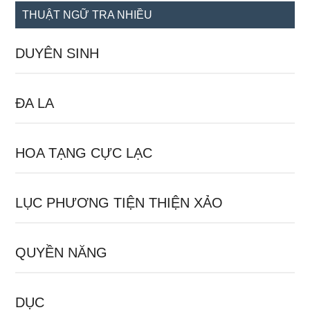
...
THUẬT NGỮ TRA NHIỀU
DUYÊN SINH
ĐA LA
HOA TẠNG CỰC LẠC
LỤC PHƯƠNG TIỆN THIỆN XẢO
QUYỀN NĂNG
DỤC