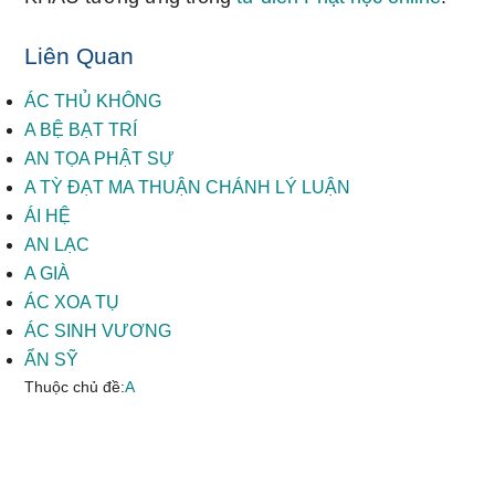
Liên Quan
ÁC THỦ KHÔNG
A BỆ BẠT TRÍ
AN TỌA PHẬT SỰ
A TỲ ĐẠT MA THUẬN CHÁNH LÝ LUẬN
ÁI HỆ
AN LẠC
A GIÀ
ÁC XOA TỤ
ÁC SINH VƯƠNG
ẨN SỸ
Thuộc chủ đề:
A