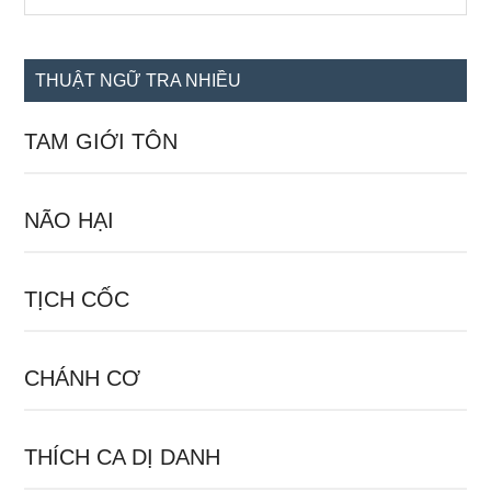
the
chính
site
...
THUẬT NGỮ TRA NHIỀU
TAM GIỚI TÔN
NÃO HẠI
TỊCH CỐC
CHÁNH CƠ
THÍCH CA DỊ DANH