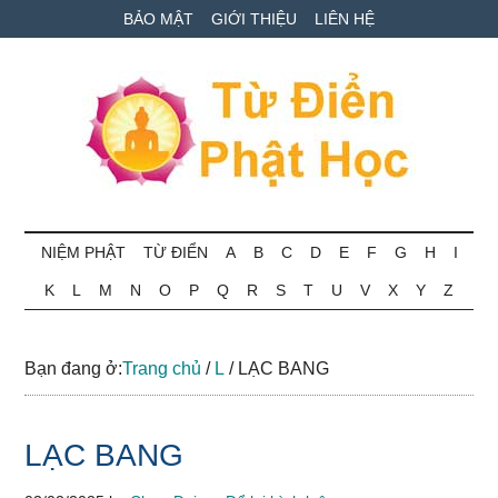
Skip
Skip
Bỏ
BẢO MẬT
GIỚI THIỆU
LIÊN HỆ
to
to
qua
main
secondary
primary
content
menu
sidebar
Từ
Tra
cứu
NIỆM PHẬT
TỪ ĐIỂN
A
B
C
D
E
F
G
H
I
điển
thuật
K
L
M
N
O
P
Q
R
S
T
U
V
X
Y
Z
ngữ
Phật
Phật
học
học
Bạn đang ở:
Trang chủ
/
L
/
LẠC BANG
online
LẠC BANG