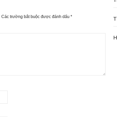
T
.
Các trường bắt buộc được đánh dấu
*
T
H