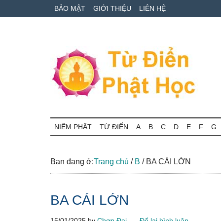
Skip
Skip
Bỏ
BẢO MẬT
GIỚI THIỆU
LIÊN HỆ
to
to
qua
main
secondary
primary
content
menu
sidebar
Từ
Tra
cứu
NIỆM PHẬT
TỪ ĐIỂN
A
B
C
D
E
F
G
điển
thuật
ngữ
Phật
Phật
Bạn đang ở:
Trang chủ
/
B
/
BA CÁI LỚN
học
học
online
BA CÁI LỚN
15/01/2025
by
Chơn Đại
Để lại bình luận