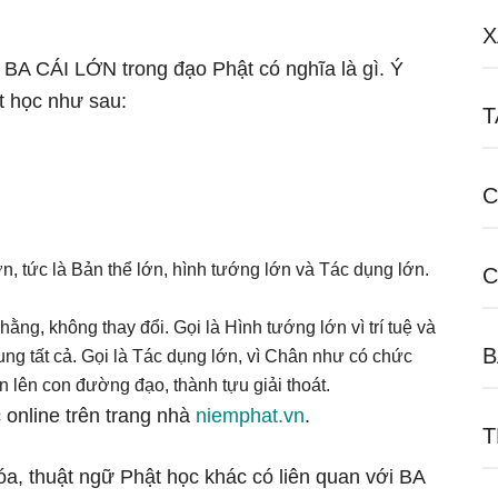
X
ữ BA CÁI LỚN trong đạo Phật có nghĩa là gì. Ý
t học như sau:
T
C
, tức là Bản thể lớn, hình tướng lớn và Tác dụng lớn.
C
hằng, không thay đổi. Gọi là Hình tướng lớn vì trí tuệ và
B
ung tất cả. Gọi là Tác dụng lớn, vì Chân như có chức
ến lên con đường đạo, thành tựu giải thoát.
 online trên trang nhà
niemphat.vn
.
T
óa, thuật ngữ Phật học khác có liên quan với BA