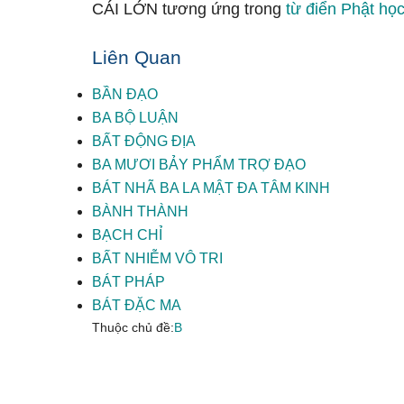
CÁI LỚN tương ứng trong
từ điển Phật học
Liên Quan
BẦN ĐẠO
BA BỘ LUẬN
BẤT ĐỘNG ĐỊA
BA MƯƠI BẢY PHẨM TRỢ ĐẠO
BÁT NHÃ BA LA MẬT ĐA TÂM KINH
BÀNH THÀNH
BẠCH CHỈ
BẤT NHIỄM VÔ TRI
BÁT PHÁP
BÁT ĐẶC MA
Thuộc chủ đề:
B