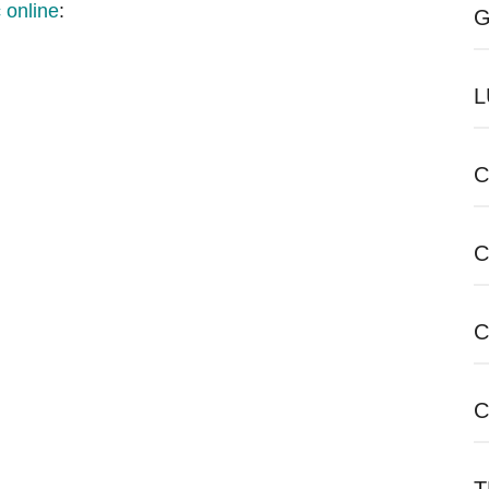
 online
:
G
L
C
C
C
C