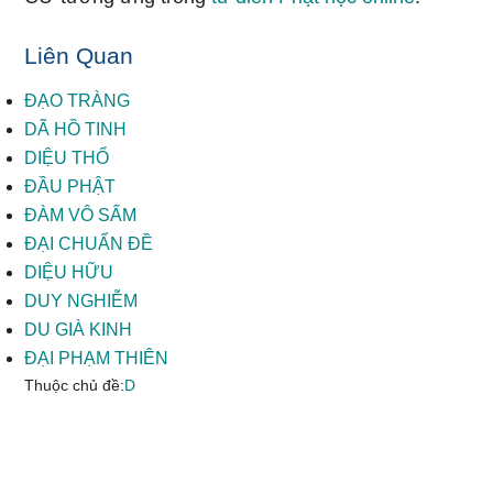
Liên Quan
ĐẠO TRÀNG
DÃ HỒ TINH
DIỆU THỔ
ĐẦU PHẬT
ĐÀM VÔ SẤM
ĐẠI CHUẨN ĐỀ
DIỆU HỮU
DUY NGHIỄM
DU GIÀ KINH
ĐẠI PHẠM THIÊN
Thuộc chủ đề:
D