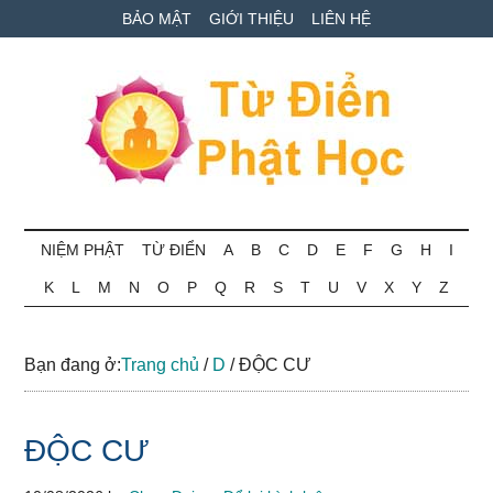
Skip
Skip
Bỏ
BẢO MẬT
GIỚI THIỆU
LIÊN HỆ
to
to
qua
main
secondary
primary
content
menu
sidebar
Từ
Tra
cứu
NIỆM PHẬT
TỪ ĐIỂN
A
B
C
D
E
F
G
H
I
điển
thuật
K
L
M
N
O
P
Q
R
S
T
U
V
X
Y
Z
ngữ
Phật
Phật
học
học
Bạn đang ở:
Trang chủ
/
D
/
ĐỘC CƯ
online
ĐỘC CƯ