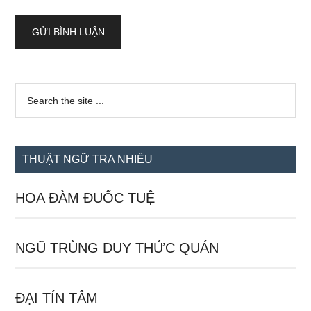
Sidebar
Search
the
chính
site
...
THUẬT NGỮ TRA NHIỀU
HOA ĐÀM ĐUỐC TUỆ
NGŨ TRÙNG DUY THỨC QUÁN
ĐẠI TÍN TÂM