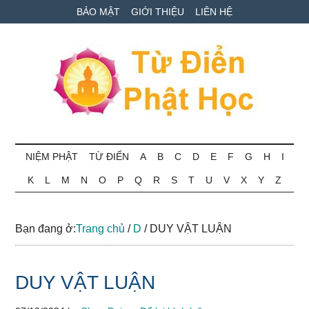
Skip
Skip
Bỏ
BẢO MẬT
GIỚI THIỆU
LIÊN HỆ
to
to
qua
main
secondary
primary
content
menu
sidebar
Từ
Tra
cứu
NIỆM PHẬT
TỪ ĐIỂN
A
B
C
D
E
F
G
H
I
điển
thuật
K
L
M
N
O
P
Q
R
S
T
U
V
X
Y
Z
ngữ
Phật
Phật
học
học
Bạn đang ở:
Trang chủ
/
D
/
DUY VẬT LUẬN
online
DUY VẬT LUẬN