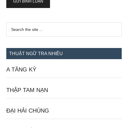
Sidebar
Search
the
chính
site
...
THUẬT NGỮ TRA NHIỀU
A TĂNG KỲ
THẬP TAM NẠN
ĐẠI HẢI CHÚNG