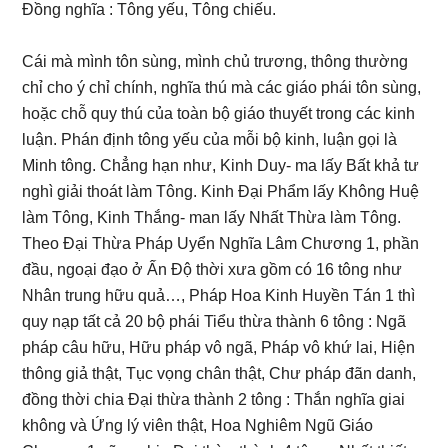
Đồng nghĩa : Tông yếu, Tông chiếu.
Cái mà mình tôn sùng, mình chủ trương, thông thường
chỉ cho ý chỉ chính, nghĩa thú mà các giáo phái tôn sùng,
hoặc chỗ quy thú của toàn bộ giáo thuyết trong các kinh
luận. Phán định tông yếu của mỗi bộ kinh, luận gọi là
Minh tông. Chẳng hạn như, Kinh Duy- ma lấy Bất khả tư
nghì giải thoát làm Tông. Kinh Đại Phẩm lấy Không Huệ
làm Tông, Kinh Thắng- man lấy Nhất Thừa làm Tông.
Theo Đại Thừa Pháp Uyển Nghĩa Lâm Chương 1, phần
đầu, ngoại đạo ở Ấn Độ thời xưa gồm có 16 tông như
Nhân trung hữu quả…, Pháp Hoa Kinh Huyền Tán 1 thì
quy nạp tất cả 20 bộ phái Tiểu thừa thành 6 tông : Ngã
pháp câu hữu, Hữu pháp vô ngã, Pháp vô khứ lai, Hiện
thông giả thật, Tục vọng chân thật, Chư pháp đãn danh,
đồng thời chia Đại thừa thành 2 tông : Thắn nghĩa giai
không và Ứng lý viên thật, Hoa Nghiêm Ngũ Giáo