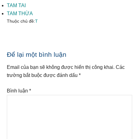
TAM TAI
TAM THỪA
Thuộc chủ đề:
T
Reader
Để lại một bình luận
Interactions
Email của bạn sẽ không được hiển thị công khai.
Các
trường bắt buộc được đánh dấu
*
Bình luận
*