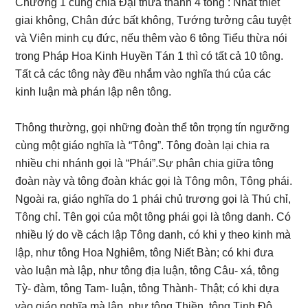
Chương 1 cũng chia Đại thừa thành 4 tông : Nhất thiết
giai không, Chân đức bất không, Tướng tưởng câu tuyệt
và Viên minh cụ đức, nếu thêm vào 6 tông Tiểu thừa nói
trong Pháp Hoa Kinh Huyền Tán 1 thì có tất cả 10 tông.
Tất cả các tông này đều nhắm vào nghĩa thú của các
kinh luận mà phán lập nên tông.
Thông thường, gọi những đoàn thể tôn trọng tín ngưỡng
cùng một giáo nghĩa là “Tông”. Tông đoàn lại chia ra
nhiều chi nhánh gọi là “Phái”.Sự phân chia giữa tông
đoàn này và tông đoàn khác gọi là Tông môn, Tông phái.
Ngoài ra, giáo nghĩa do 1 phái chủ trương gọi là Thú chỉ,
Tông chỉ. Tên gọi của một tông phái gọi là tông danh. Có
nhiều lý do về cách lập Tông danh, có khi y theo kinh mà
lập, như tông Hoa Nghiêm, tông Niết Bàn; có khi đưa
vào luận mà lập, như tông địa luận, tông Câu- xá, tông
Tỳ- đàm, tông Tam- luận, tông Thành- Thật; có khi dựa
vào giáo nghĩa mà lập, như tông Thiền, tông Tịnh Độ,