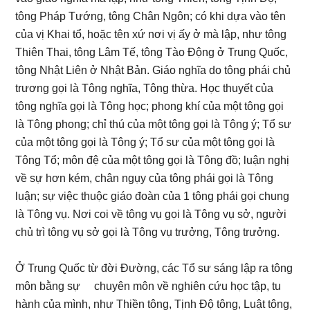
tông Pháp Tướng, tông Chân Ngôn; có khi dựa vào tên
của vị Khai tổ, hoặc tên xứ nơi vị ấy ở mà lập, như tông
Thiên Thai, tông Lâm Tế, tông Tào Động ở Trung Quốc,
tông Nhật Liên ở Nhật Bản. Giáo nghĩa do tông phái chủ
trương gọi là Tông nghĩa, Tông thừa. Học thuyết của
tông nghĩa gọi là Tông học; phong khí của một tông gọi
là Tông phong; chỉ thú của một tông gọi là Tông ý; Tổ sư
của một tông gọi là Tông ý; Tổ sư của một tông gọi là
Tông Tổ; môn đệ của một tông gọi là Tông đồ; luận nghị
về sự hơn kém, chân ngụy của tông phái gọi là Tông
luận; sự việc thuộc giáo đoàn của 1 tông phái gọi chung
là Tông vụ. Nơi coi về tông vụ gọi là Tông vụ sở, người
chủ trì tông vụ sở gọi là Tông vụ trưởng, Tông trưởng.
Ở Trung Quốc từ đời Đường, các Tổ sư sáng lập ra tông
môn bằng sự chuyên môn về nghiên cứu học tập, tu
hành của mình, như Thiền tông, Tịnh Độ tông, Luật tông,