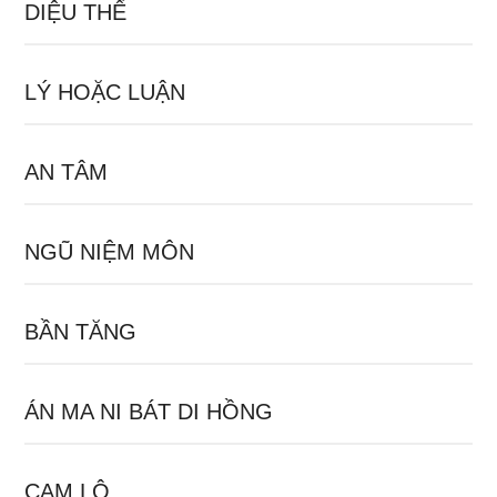
DIỆU THỂ
LÝ HOẶC LUẬN
AN TÂM
NGŨ NIỆM MÔN
BẦN TĂNG
ÁN MA NI BÁT DI HỒNG
CAM LỘ