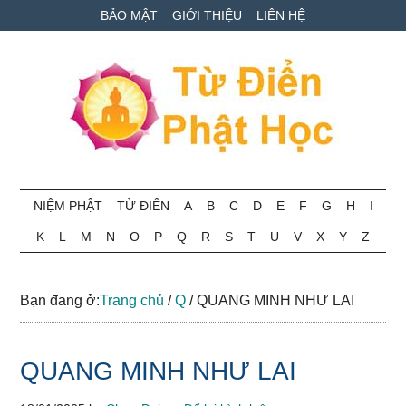
Skip
Skip
Bỏ
BẢO MẬT
GIỚI THIỆU
LIÊN HỆ
to
to
qua
main
secondary
primary
content
menu
sidebar
Từ
Tra
cứu
NIỆM PHẬT
TỪ ĐIỂN
A
B
C
D
E
F
G
H
I
điển
thuật
K
L
M
N
O
P
Q
R
S
T
U
V
X
Y
Z
ngữ
Phật
Phật
học
học
Bạn đang ở:
Trang chủ
/
Q
/
QUANG MINH NHƯ LAI
online
QUANG MINH NHƯ LAI