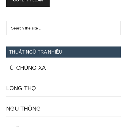
Sidebar
Search
the
chính
site
...
THUẬT NGỮ TRA NHIỀU
TỨ CHỦNG XẢ
LONG THỌ
NGŨ THÔNG