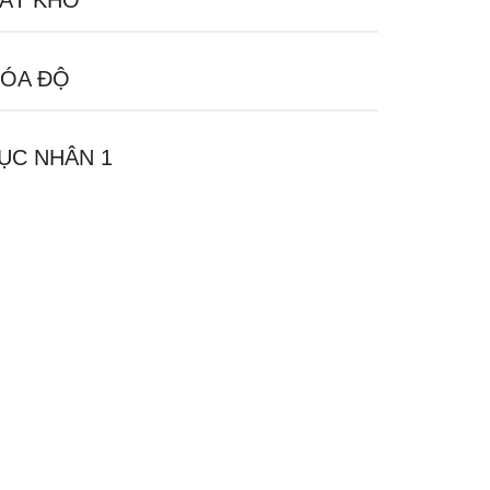
ÁT KHỔ
ÓA ĐỘ
ỤC NHÂN 1