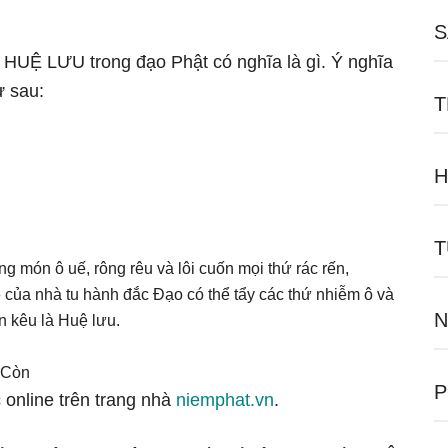
S
ữ HUỆ LƯU trong đạo Phật có nghĩa là gì. Ý nghĩa
ư sau:
T
H
T
 món ô uế, rông rêu và lôi cuốn mọi thứ rác rến,
uệ của nhà tu hành đắc Đạo có thể tẩy các thứ nhiễm ô và
N
n kêu là Huệ lưu.
 Còn
P
 online trên trang nhà
niemphat.vn
.