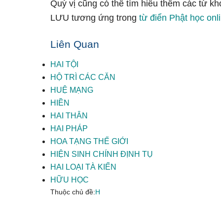
Quý vị cũng có thể tìm hiểu thêm các từ k
LƯU tương ứng trong
từ điển Phật học onl
Liên Quan
HAI TỘI
HỘ TRÌ CÁC CĂN
HUỆ MẠNG
HIỀN
HAI THÂN
HAI PHÁP
HOA TẠNG THẾ GIỚI
HIỆN SINH CHÍNH ĐỊNH TỤ
HAI LOẠI TÀ KIẾN
HỮU HỌC
Thuộc chủ đề:
H