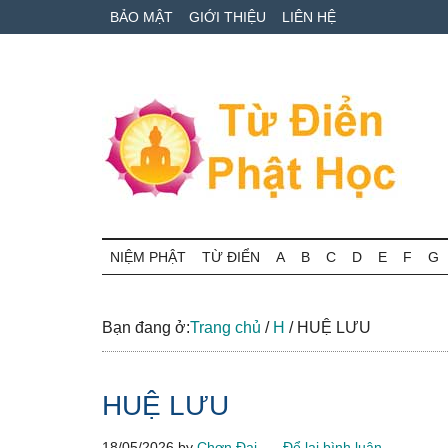
Skip
Skip
Bỏ
BẢO MẬT
GIỚI THIỆU
LIÊN HỆ
to
to
qua
main
secondary
primary
content
menu
sidebar
Từ
Tra
cứu
NIỆM PHẬT
TỪ ĐIỂN
A
B
C
D
E
F
G
điển
thuật
ngữ
Phật
Phật
Bạn đang ở:
Trang chủ
/
H
/
HUỆ LƯU
học
học
online
HUỆ LƯU
18/05/2026
by
Chơn Đại
Để lại bình luận