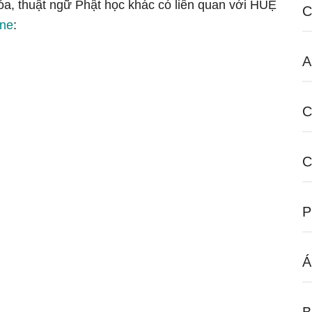
hóa, thuật ngữ Phật học khác có liên quan với HUỆ
C
ine
:
A
C
C
P
Á