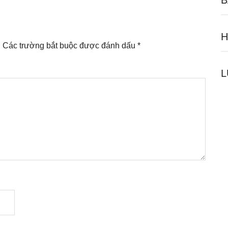
B
H
.
Các trường bắt buộc được đánh dấu
*
L