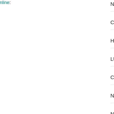
nline
:
N
C
H
L
C
N