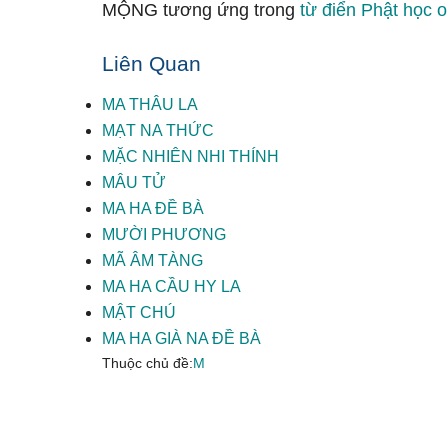
MỘNG tương ứng trong
từ điển Phật học o
Liên Quan
MA THÂU LA
MẠT NA THỨC
MẶC NHIÊN NHI THÍNH
MÂU TỬ
MA HA ĐỀ BÀ
MƯỜI PHƯƠNG
MÃ ÂM TÀNG
MA HA CẦU HY LA
MẬT CHÚ
MA HA GIÀ NA ĐỀ BÀ
Thuộc chủ đề:
M