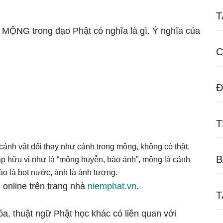
T
ữ MỘNG trong đạo Phật có nghĩa là gì. Ý nghĩa của
C
Đ
T
ảnh vật đổi thay như cảnh trong mộng, không có thật.
B
p hữu vi như là “mộng huyễn, bào ảnh”, mộng là cảnh
ào là bọt nước, ảnh là ảnh tượng.
 online trên trang nhà
niemphat.vn
.
T
óa, thuật ngữ Phật học khác có liên quan với