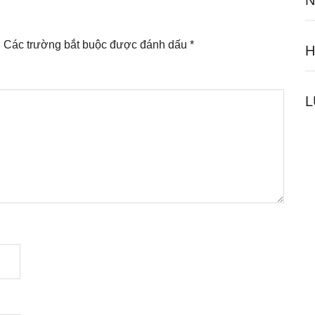
N
.
Các trường bắt buộc được đánh dấu
*
H
L