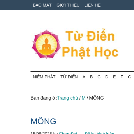
Skip
Skip
Bỏ
BẢO MẬT
GIỚI THIỆU
LIÊN HỆ
to
to
qua
main
secondary
primary
content
menu
sidebar
Từ
Tra
cứu
NIỆM PHẬT
TỪ ĐIỂN
A
B
C
D
E
F
G
điển
thuật
ngữ
Phật
Phật
Bạn đang ở:
Trang chủ
/
M
/
MỘNG
học
học
online
MỘNG
15/09/2025
by
Chơn Đại
Để lại bình luận