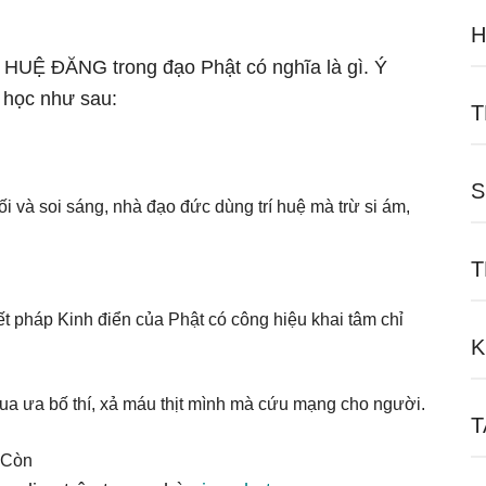
H
ữ HUỆ ĐĂNG trong đạo Phật có nghĩa là gì. Ý
 học như sau:
T
S
i và soi sáng, nhà đạo đức dùng trí huệ mà trừ si ám,
T
t pháp Kinh điển của Phật có công hiệu khai tâm chỉ
K
 Vua ưa bố thí, xả máu thịt mình mà cứu mạng cho người.
T
 Còn