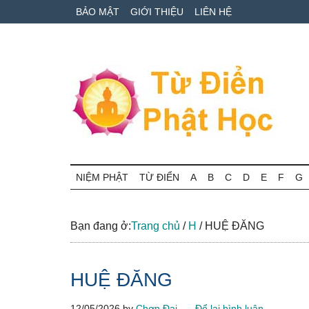
Skip
Skip
Bỏ
BẢO MẬT
GIỚI THIỆU
LIÊN HỆ
to
to
qua
main
secondary
primary
content
menu
sidebar
Từ
Tra
cứu
NIỆM PHẬT
TỪ ĐIỂN
A
B
C
D
E
F
G
điển
thuật
ngữ
Phật
Phật
Bạn đang ở:
Trang chủ
/
H
/
HUỆ ĐĂNG
học
học
online
HUỆ ĐĂNG
12/05/2026
by
Chơn Đại
Để lại bình luận