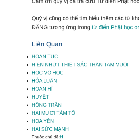
Cảm ơn quý vị đã tra cứu Từ điển Phật học
Quý vị cũng có thể tìm hiểu thêm các từ k
ĐĂNG tương ứng trong
từ điển Phật học o
Liên Quan
HOÀN TỤC
HIỆN NHỨT THIẾT SẮC THÂN TAM MUỘI
HỌC VÔ HỌC
HỎA LUÂN
HOAN HỈ
HUYẾT
HỒNG TRẦN
HAI MƯƠI TÁM TỔ
HOA YÊN
HAI SỨC MẠNH
Thuộc chủ đề:
H