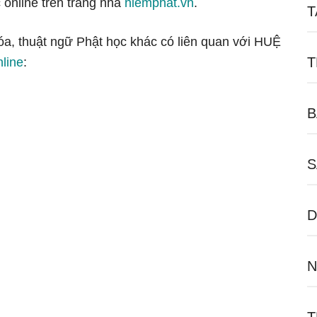
 online trên trang nhà
niemphat.vn
.
T
hóa, thuật ngữ Phật học khác có liên quan với HUỆ
T
nline
:
B
S
D
N