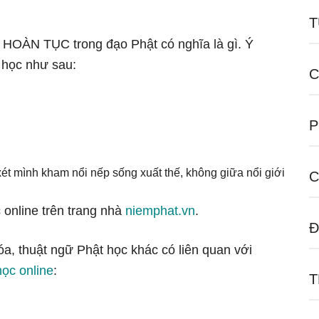
T
ữ HOÀN TỤC trong đạo Phật có nghĩa là gì. Ý
 học như sau:
C
P
 xét mình kham nổi nếp sống xuất thế, không giữa nổi giới
C
 online trên trang nhà
niemphat.vn
.
Đ
óa, thuật ngữ Phật học khác có liên quan với
học online
:
T