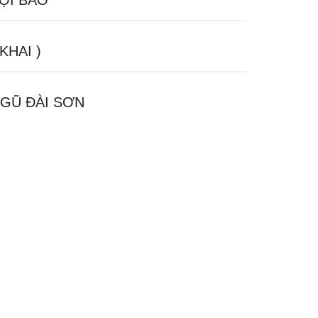
ỘI BÁO
 KHAI )
GŨ ĐÀI SƠN