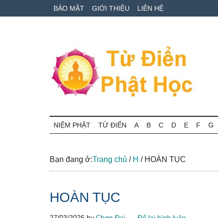
Skip
Skip
Bỏ
BẢO MẬT
GIỚI THIỆU
LIÊN HỆ
to
to
qua
main
secondary
primary
content
menu
sidebar
Từ
Tra
cứu
NIỆM PHẬT
TỪ ĐIỂN
A
B
C
D
E
F
G
điển
thuật
ngữ
Phật
Phật
Bạn đang ở:
Trang chủ
/
H
/
HOÀN TỤC
học
học
online
HOÀN TỤC
27/03/2026
by
Chơn Đại
Để lại bình luận