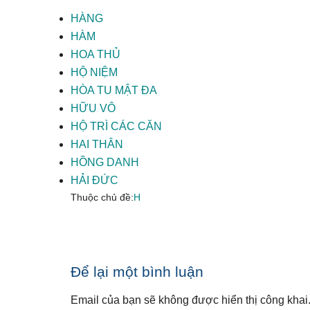
HÀNG
HÀM
HOA THỦ
HỘ NIỆM
HÒA TU MẬT ĐA
HỮU VÔ
HỘ TRÌ CÁC CĂN
HAI THÂN
HỒNG DANH
HẢI ĐỨC
Thuộc chủ đề:
H
Reader
Để lại một bình luận
Interactions
Email của bạn sẽ không được hiển thị công khai