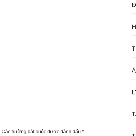
Đ
H
T
L
T
.
Các trường bắt buộc được đánh dấu
*