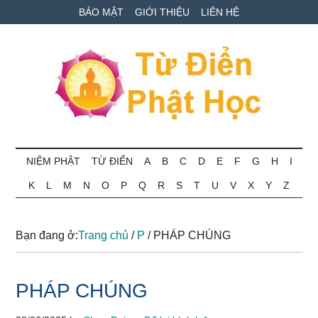
Skip
Skip
Bỏ
BẢO MẬT
GIỚI THIỆU
LIÊN HỆ
to
to
qua
main
secondary
primary
content
menu
sidebar
Từ
Tra
cứu
NIỆM PHẬT
TỪ ĐIỂN
A
B
C
D
E
F
G
H
I
điển
thuật
K
L
M
N
O
P
Q
R
S
T
U
V
X
Y
Z
ngữ
Phật
Phật
học
học
Bạn đang ở:
Trang chủ
/
P
/
PHÁP CHÚNG
online
PHÁP CHÚNG