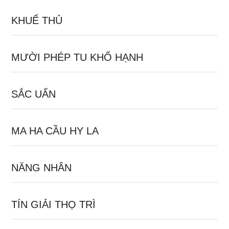
KHUỂ THỦ
MƯỜI PHÉP TU KHỔ HẠNH
SẮC UẨN
MA HA CẦU HY LA
NĂNG NHÂN
TÍN GIẢI THỌ TRÌ