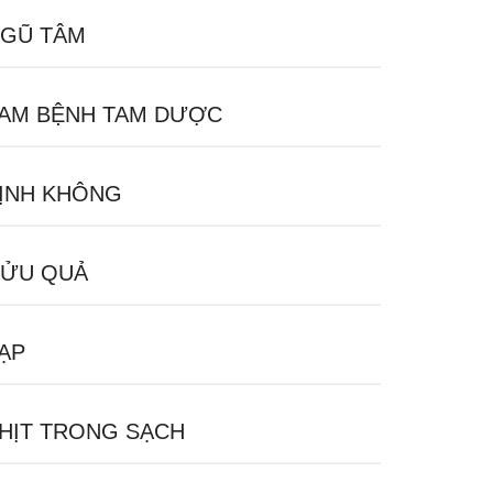
GŨ TÂM
AM BỆNH TAM DƯỢC
ỊNH KHÔNG
ỬU QUẢ
ẠP
HỊT TRONG SẠCH