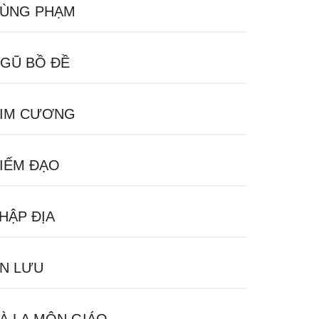
ÙNG PHẠM
GŨ BỒ ĐỀ
IM CƯƠNG
IẾM ĐẠO
HẬP ĐỊA
N LƯU