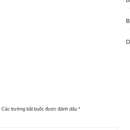
B
B
D
.
Các trường bắt buộc được đánh dấu
*