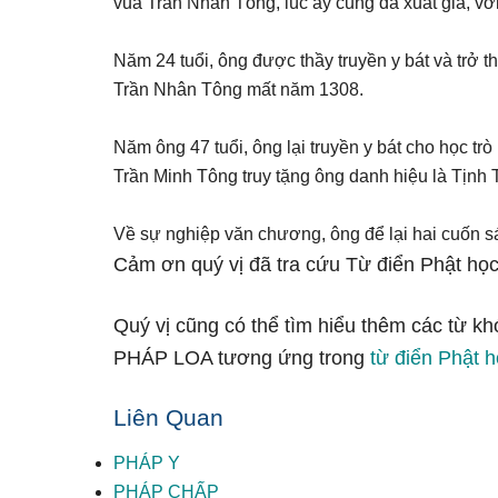
vua Trần Nhân Tông, lúc ấy cũng đã xuất gia, 
Năm 24 tuổi, ông được thầy truyền y bát và trở 
Trần Nhân Tông mất năm 1308.
Năm ông 47 tuổi, ông lại truyền y bát cho học t
Trần Minh Tông truy tặng ông danh hiệu là Tịnh T
Về sự nghiệp văn chương, ông để lại hai cuốn sá
Cảm ơn quý vị đã tra cứu Từ điển Phật học
Quý vị cũng có thể tìm hiểu thêm các từ kh
PHÁP LOA tương ứng trong
từ điển Phật h
Liên Quan
PHÁP Y
PHÁP CHẤP