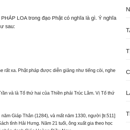
N
ữ PHÁP LOA trong đạo Phật có nghĩa là gì. Ý nghĩa
hư sau:
T
T
ghe rất xa. Phật pháp được diễn giảng như tiếng còi, nghe
C
L
rần và là Tổ thứ hai của Thiền phái Trúc Lâm. Vị Tổ thứ
T
năm Giáp Thân (1284), và mất năm 1330, người [tr.511]
ch tỉnh Hải Hưng. Năm 21 tuổi, ông xuất gia theo học