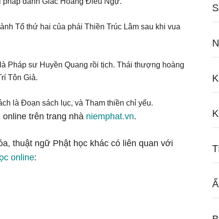
với pháp danh Giác Hoàng Điều Ngự.
S
thành Tổ thứ hai của phái Thiền Trúc Lâm sau khi vua
N
rò là Pháp sư Huyền Quang rồi tịch. Thái thượng hoàng
K
rí Tôn Giả.
ch là Đoạn sách lục, và Tham thiền chỉ yếu.
K
 online trên trang nhà
niemphat.vn
.
óa, thuật ngữ Phật học khác có liên quan với
T
ọc online
:
Ẩ