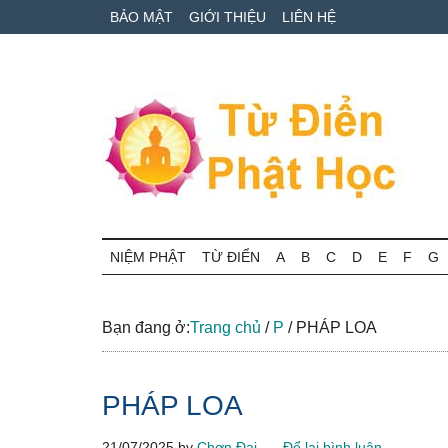
Skip
Skip
Bỏ
BẢO MẬT
GIỚI THIỆU
LIÊN HỆ
to
to
qua
main
secondary
primary
content
menu
sidebar
Từ
Tra
cứu
NIỆM PHẬT
TỪ ĐIỂN
A
B
C
D
E
F
G
điển
thuật
ngữ
Phật
Phật
Bạn đang ở:
Trang chủ
/
P
/
PHÁP LOA
học
học
online
PHÁP LOA
21/07/2025
by
Chơn Đại
Để lại bình luận