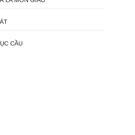
À LA MÔN GIÁO
ÁT
ỤC CẦU