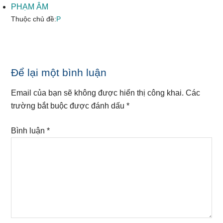
PHẠM ÂM
Thuộc chủ đề:
P
Reader
Để lại một bình luận
Interactions
Email của bạn sẽ không được hiển thị công khai.
Các
trường bắt buộc được đánh dấu
*
Bình luận
*