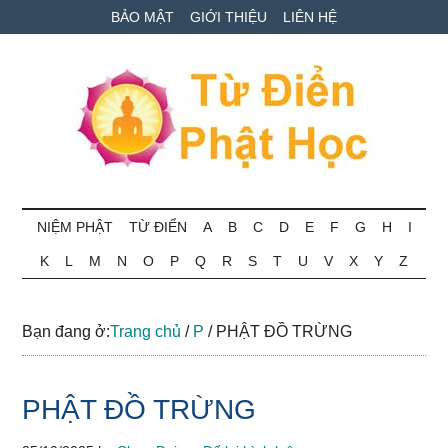
Skip
Skip
Bỏ
BẢO MẬT
GIỚI THIỆU
LIÊN HỆ
to
to
qua
main
secondary
primary
content
menu
sidebar
Từ
Tra
cứu
NIỆM PHẬT
TỪ ĐIỂN
A
B
C
D
E
F
G
H
I
điển
thuật
K
L
M
N
O
P
Q
R
S
T
U
V
X
Y
Z
ngữ
Phật
Phật
học
học
Bạn đang ở:
Trang chủ
/
P
/
PHẬT ĐỒ TRỪNG
online
PHẬT ĐỒ TRỪNG