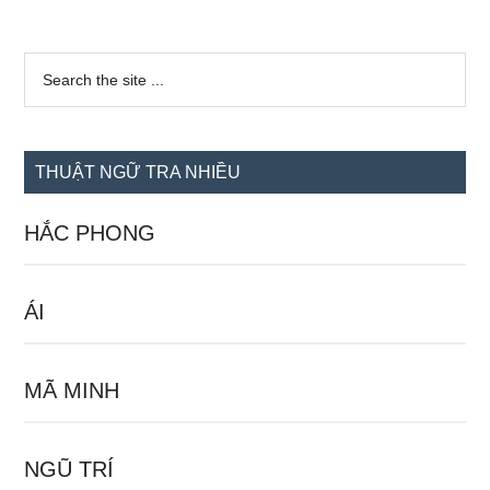
Sidebar
Search
the
chính
site
...
THUẬT NGỮ TRA NHIỀU
HẮC PHONG
ÁI
MÃ MINH
NGŨ TRÍ