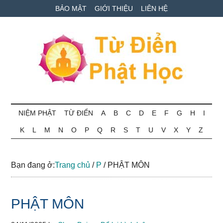
Skip
Skip
Bỏ
BẢO MẬT
GIỚI THIỆU
LIÊN HỆ
to
to
qua
main
secondary
primary
content
menu
sidebar
Từ
Tra
cứu
NIỆM PHẬT
TỪ ĐIỂN
A
B
C
D
E
F
G
H
I
điển
thuật
K
L
M
N
O
P
Q
R
S
T
U
V
X
Y
Z
ngữ
Phật
Phật
học
học
Bạn đang ở:
Trang chủ
/
P
/
PHẬT MÔN
online
PHẬT MÔN