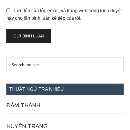
Lưu tên của tôi, email, và trang web trong trình duyệt
này cho lần bình luận kế tiếp của tôi.
Sidebar
Search
the
chính
site
...
THUẬT NGỮ TRA NHIỀU
ĐÀM THÀNH
HUYỀN TRANG