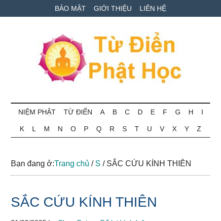
Skip
Skip
Bỏ
BẢO MẬT
GIỚI THIỆU
LIÊN HỆ
to
to
qua
main
secondary
primary
content
menu
sidebar
Từ
Tra
cứu
NIỆM PHẬT
TỪ ĐIỂN
A
B
C
D
E
F
G
H
I
điển
thuật
K
L
M
N
O
P
Q
R
S
T
U
V
X
Y
Z
ngữ
Phật
Phật
học
học
Bạn đang ở:
Trang chủ
/
S
/
SẮC CỨU KÍNH THIÊN
online
SẮC CỨU KÍNH THIÊN