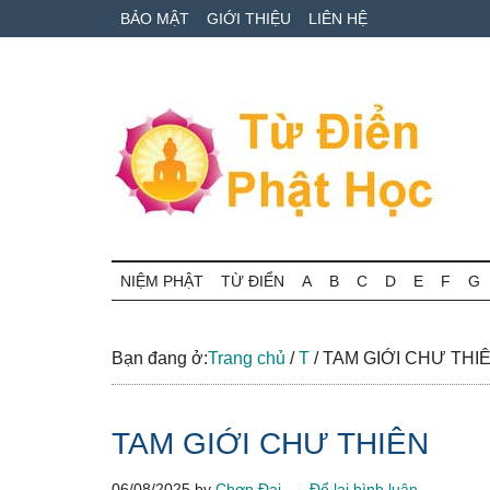
Skip
Skip
Bỏ
BẢO MẬT
GIỚI THIỆU
LIÊN HỆ
to
to
qua
main
secondary
primary
content
menu
sidebar
Từ
Tra
cứu
NIỆM PHẬT
TỪ ĐIỂN
A
B
C
D
E
F
G
điển
thuật
ngữ
Phật
Phật
Bạn đang ở:
Trang chủ
/
T
/
TAM GIỚI CHƯ THI
học
học
online
TAM GIỚI CHƯ THIÊN
06/08/2025
by
Chơn Đại
Để lại bình luận