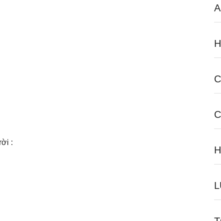
A
H
C
C
ời :
H
L