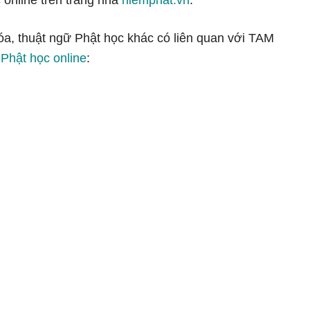
 online trên trang nhà
niemphat.vn
.
hóa, thuật ngữ Phật học khác có liên quan với TAM
 Phật học online
: