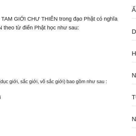
Ẩ
gữ TAM GIỚI CHƯ THIÊN trong đạo Phật có nghĩa
 theo từ điển Phật học như sau:
D
H
N
(dục giới, sắc giới, vô sắc giới) bao gồm như sau :
T
i
N