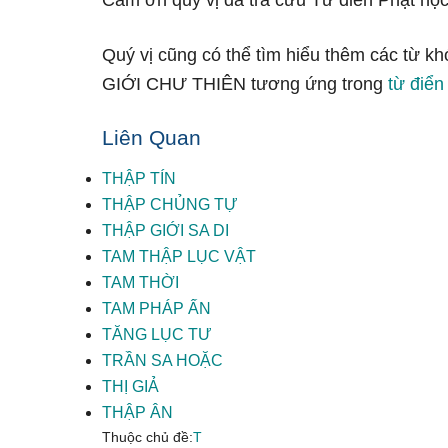
Cảm ơn quý vị đã tra cứu Từ điển Phật học
Quý vị cũng có thể tìm hiểu thêm các từ k
GIỚI CHƯ THIÊN tương ứng trong
từ điển
Liên Quan
THẬP TÍN
THẬP CHỦNG TỰ
THẬP GIỚI SA DI
TAM THẬP LỤC VẬT
TAM THỜI
TAM PHÁP ẤN
TĂNG LỤC TƯ
TRẦN SA HOẶC
THỊ GIẢ
THẬP ÂN
Thuộc chủ đề:
T