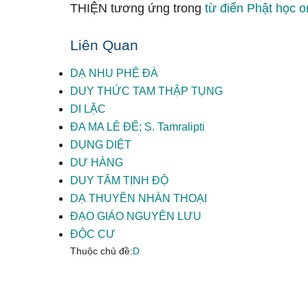
THIỆN tương ứng trong
từ điển Phật học o
Liên Quan
DẠ NHU PHỆ ĐÀ
DUY THỨC TAM THẬP TỤNG
DI LẶC
ĐA MA LÊ ĐẾ; S. Tamralipti
DỤNG DIỆT
DƯ HÀNG
DUY TÂM TỊNH ĐỘ
DẠ THUYỀN NHÀN THOẠI
ĐẠO GIÁO NGUYÊN LƯU
ĐỘC CƯ
Thuộc chủ đề:
D