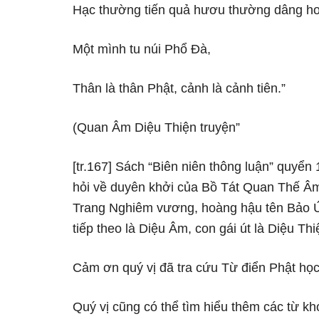
Hạc thường tiến quả hươu thường dâng ho
Một mình tu núi Phổ Đà,
Thân là thân Phật, cảnh là cảnh tiên.”
(Quan Âm Diệu Thiện truyện”
[tr.167] Sách “Biên niên thông luận” quyể
hỏi về duyên khởi của Bồ Tát Quan Thế Âm, t
Trang Nghiêm vương, hoàng hậu tên Bảo Ứn
tiếp theo là Diệu Âm, con gái út là Diệu T
Cảm ơn quý vị đã tra cứu Từ điển Phật học
Quý vị cũng có thể tìm hiểu thêm các từ kh