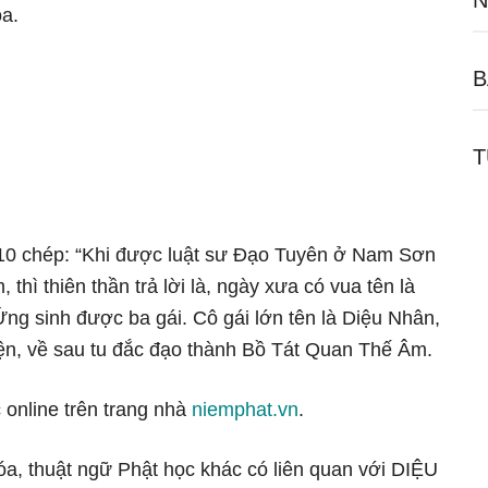
N
a.
B
T
n 10 chép: “Khi được luật sư Đạo Tuyên ở Nam Sơn
hì thiên thần trả lời là, ngày xưa có vua tên là
g sinh được ba gái. Cô gái lớn tên là Diệu Nhân,
hiện, về sau tu đắc đạo thành Bồ Tát Quan Thế Âm.
 online trên trang nhà
niemphat.vn
.
óa, thuật ngữ Phật học khác có liên quan với DIỆU