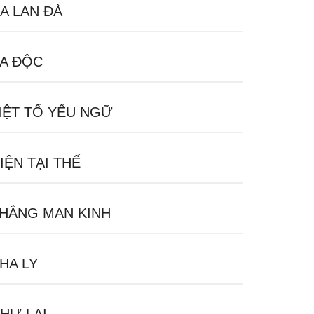
A LAN ĐÀ
A ĐỘC
IỆT TỔ YẾU NGỮ
IỆN TẠI THẾ
HẮNG MAN KINH
HA LY