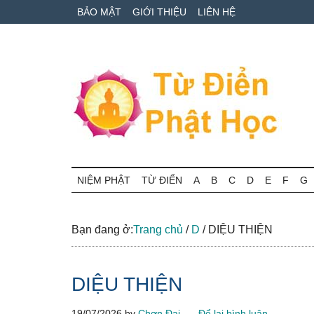
Skip
Skip
Bỏ
BẢO MẬT
GIỚI THIỆU
LIÊN HỆ
to
to
qua
main
secondary
primary
content
menu
sidebar
Từ
Tra
cứu
NIỆM PHẬT
TỪ ĐIỂN
A
B
C
D
E
F
G
điển
thuật
ngữ
Phật
Phật
Bạn đang ở:
Trang chủ
/
D
/
DIỆU THIỆN
học
học
online
DIỆU THIỆN
19/07/2026
by
Chơn Đại
Để lại bình luận