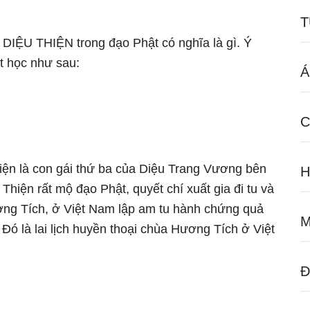
T
ữ DIỆU THIỆN trong đạo Phật có nghĩa là gì. Ý
t học như sau:
Á
C
iện là con gái thứ ba của Diệu Trang Vương bên
H
Thiện rất mộ đạo Phật, quyết chí xuất gia đi tu và
ơng Tích, ở Việt Nam lập am tu hành chứng quả
M
Đó là lai lịch huyền thoại chùa Hương Tích ở Việt
Đ