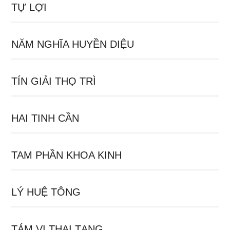
TỰ LỢI
NĂM NGHĨA HUYỀN DIỆU
TÍN GIẢI THỌ TRÌ
HAI TINH CẦN
TAM PHẦN KHOA KINH
LÝ HUỆ TÔNG
TÁM VỊ THAI TẠNG