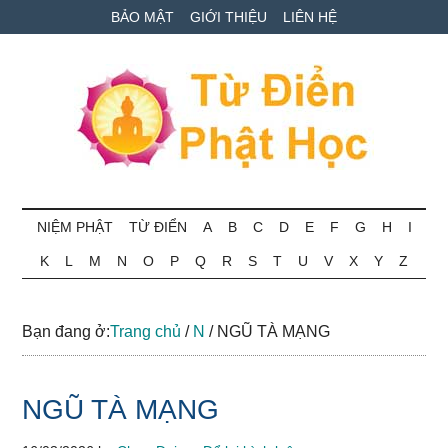
Skip
Skip
Bỏ
BẢO MẬT
GIỚI THIỆU
LIÊN HỆ
to
to
qua
main
secondary
primary
content
menu
sidebar
Từ
Tra
cứu
NIỆM PHẬT
TỪ ĐIỂN
A
B
C
D
E
F
G
H
I
điển
thuật
K
L
M
N
O
P
Q
R
S
T
U
V
X
Y
Z
ngữ
Phật
Phật
học
học
Bạn đang ở:
Trang chủ
/
N
/
NGŨ TÀ MẠNG
online
NGŨ TÀ MẠNG