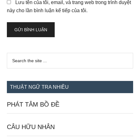
Lưu tên của tôi, email, và trang web trong trình duyệt
này cho lần bình luận kế tiếp của tôi.
Sidebar
Search
the
chính
site
...
THUẬT NGỮ TRA NHIỀU
PHÁT TÂM BỒ ĐỀ
CÂU HỮU NHÂN