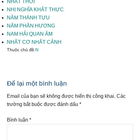
NHẤT THỜI
NHỊ NGHĨA KHẤT THỰC
NĂM THÀNH TỰU
NĂM PHẦN HƯƠNG
NAM HẢI QUAN ÂM
NHẤT CƠ NHẤT CẢNH
Thuộc chủ đề:
N
Reader
Để lại một bình luận
Interactions
Email của bạn sẽ không được hiển thị công khai.
Các
trường bắt buộc được đánh dấu
*
Bình luận
*