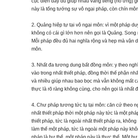
cục diện đầy đủ giúp nhau vang tiếng (hô ứng) g
này là tổng tướng sự vô ngại pháp, còn chín môn
2. Quảng hiệp tự tại vô ngại môn: vì một pháp d
không có cái gì lớn hơn nên gọi là Quảng. Song n
Mỗi pháp đều đủ hai nghĩa rộng và hẹp mà vận dụ
môn.
3. Nhất đa tương dung bất đồng môn: y theo nghĩa
vào trong nhất thiết pháp, đồng thời thế phận nh
và nhiều giúp nhau bao bọc mà vẫn không mất cá
thực là rõ ràng không cùng, cho nên gọi là nhất 
4. Chư pháp tương tức tụ tại môn: căn cứ theo n
nhất thiết pháp thời một pháp này tức là một phá
thiết pháp, tức là ngoài nhất thiết pháp ra, khôn
làm thể một pháp, tức là ngoài một pháp này khô
pháp là hư thể, một pháp này là thực thể. Một hư