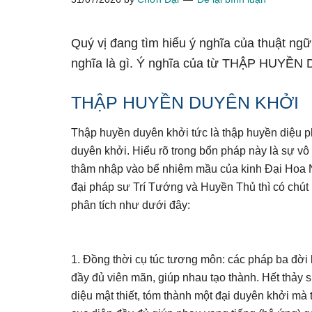
Quý vị đang tìm hiểu ý nghĩa của thuật
nghĩa là gì. Ý nghĩa của từ THẬP HUYỀN 
THẬP HUYỀN DUYÊN KHỞI
Thập huyền duyên khởi tức là thập huyền diệu p
duyên khởi. Hiểu rõ trong bổn pháp này là sự vô n
thâm nhập vào bể nhiệm mầu của kinh Đại Hoa N
đại pháp sư Trí Tướng và Huyền Thủ thì có chút
phân tích như dưới đây:
1. Đồng thời cụ túc tương môn: các pháp ba đời 
đầy đủ viên mãn, giúp nhau tạo thành. Hết thảy s
diệu mật thiết, tóm thành một đại duyên khởi mà 