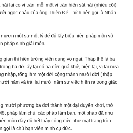
hải lại có vi trần, mỗi một vi trần hiện sát hải (nhiều cõi),
lưới ngọc châu của ông Thiên Đế Thích nên gọi là Nhân
m mượn một sự một lý để đủ lấy biểu hiện pháp môn vô
iện pháp sinh giải môn.
g gian thị hiện tướng viên dung vô ngại. Thập thể là ba
rong ba đời ấy lại có ba đời: quá khứ, hiện tại, vị lai nữa
ơng nhập, tổng làm một đời cộng thành mười đời ( thập
ười năm và trái lại mười năm sự việc hiện ra trong giấc
ng mười phương ba đời thành một đại duyên khởi, thời
 Một pháp làm chủ, các pháp làm bạn, một pháp đã như
iên môn đầy đủ hết thảy công đức như mặt trăng tròn
n gọi là chủ bạn viên minh cụ đức.