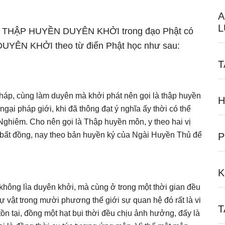
A
L
 ngữ THẬP HUYỀN DUYÊN KHỞI trong đạo Phật có
DUYÊN KHỞI theo từ điển Phật học như sau:
T
háp, cùng làm duyên mà khởi phát nên gọi là thập huyền
H
gại pháp giới, khi đã thông đạt ý nghĩa ấy thời có thể
ghiêm. Cho nên gọi là Thập huyền môn, y theo hai vị
 bất đồng, nay theo bản huyền ký của Ngài Huyền Thủ để
P
K
không lìa duyên khởi, mà cùng ở trong một thời gian đều
ự vật trong mười phương thế giới sự quan hệ đó rất là vi
T
tồn tại, đồng một hạt bụi thời đều chịu ảnh hưởng, đấy là