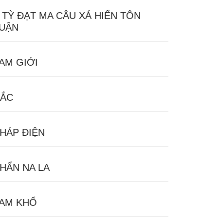
 TỲ ĐẠT MA CÂU XÁ HIỂN TÔN
UẬN
AM GIỚI
ẮC
HÁP ĐIỆN
HẨN NA LA
AM KHỔ