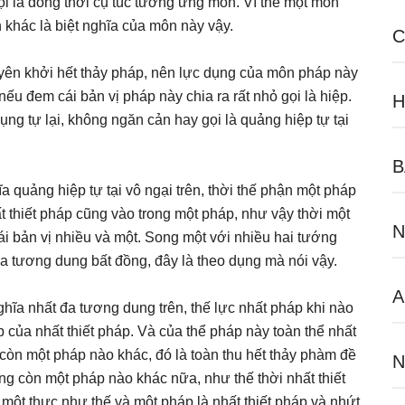
ọi là đồng thời cụ túc tương ứng môn. Vì thế một môn
 khác là biệt nghĩa của môn này vậy.
C
uyên khởi hết thảy pháp, nên lực dụng của môn pháp này
ếu đem cái bản vị pháp này chia ra rất nhỏ gọi là hiệp.
H
ng tự lại, không ngăn cản hay gọi là quảng hiệp tự tại
B
 quảng hiệp tự tại vô ngại trên, thời thế phận một pháp
ất thiết pháp cũng vào trong một pháp, như vậy thời một
N
i bản vị nhiều và một. Song một với nhiều hai tướng
đa tương dung bất đồng, đây là theo dụng mà nói vậy.
A
ghĩa nhất đa tương dung trên, thế lực nhất pháp khi nào
p của nhất thiết pháp. Và của thể pháp này toàn thể nhất
g còn một pháp nào khác, đó là toàn thu hết thảy phàm đề
N
ng còn một pháp nào khác nữa, như thế thời nhất thiết
 một thực như thế và một pháp là nhất thiết pháp và nhứt