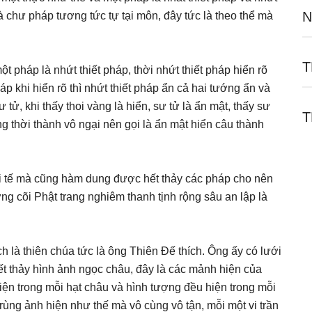
N
 là chư pháp tương tức tự tại môn, đây tức là theo thể mà
T
t pháp là nhứt thiết pháp, thời nhứt thiết pháp hiển rõ
háp khi hiển rõ thì nhứt thiết pháp ẩn cả hai tướng ẩn và
tử, khi thấy thoi vàng là hiển, sư tử là ẩn mật, thấy sư
T
ng thời thành vô ngại nên gọi là ẩn mật hiển câu thành
t vi tế mà cũng hàm dung được hết thảy các pháp cho nên
ng cõi Phật trang nghiêm thanh tịnh rộng sâu an lập là
h là thiên chúa tức là ông Thiên Đế thích. Ông ấy có lưới
ết thảy hình ảnh ngọc châu, đây là các mảnh hiện của
iện trong mỗi hạt châu và hình tượng đều hiện trong mỗi
 trùng ảnh hiện như thế mà vô cùng vô tận, mỗi một vi trần