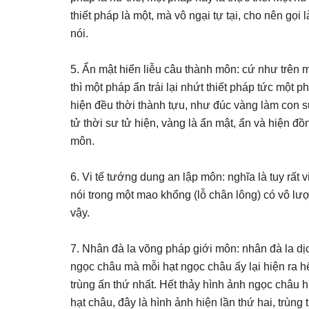
thiết pháp là một, mà vô ngại tự tại, cho nên gọi
nói.
5. Ẩn mật hiển liễu câu thành môn: cứ như trên mộ
thì một pháp ẩn trái lại nhứt thiết pháp tức một p
hiện đều thời thành tựu, như đúc vàng làm con sư 
tử thời sư tử hiện, vàng là ẩn mật, ẩn và hiện đồ
môn.
6. Vi tế tướng dung an lập môn: nghĩa là tuy rấ
nói trong một mao khổng (lỗ chân lông) có vô lượ
vậy.
7. Nhân đà la võng pháp giới môn: nhân đà la dịc
ngọc châu mà mỗi hạt ngọc châu ấy lại hiện ra h
trùng ấn thứ nhất. Hết thảy hình ảnh ngọc châu h
hạt châu, đây là hình ảnh hiện lần thứ hai, trùng