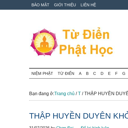
Skip
Skip
Bỏ
BẢO MẬT
GIỚI THIỆU
LIÊN HỆ
to
to
qua
main
secondary
primary
content
menu
sidebar
Từ
Tra
cứu
NIỆM PHẬT
TỪ ĐIỂN
A
B
C
D
E
F
G
điển
thuật
ngữ
Phật
Phật
Bạn đang ở:
Trang chủ
/
T
/
THẬP HUYỀN DUYÊ
học
học
online
THẬP HUYỀN DUYÊN KH
31/07/2026
by
Chơn Đại
Để lại bình luận