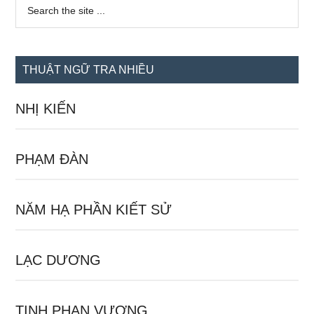
Sidebar
Search
the
chính
site
...
THUẬT NGỮ TRA NHIỀU
NHỊ KIẾN
PHẠM ĐÀN
NĂM HẠ PHẦN KIẾT SỬ
LẠC DƯƠNG
TỊNH PHẠN VƯƠNG