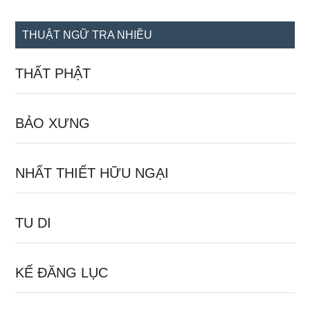
site
...
THUẬT NGỮ TRA NHIỀU
THẤT PHẬT
BẢO XƯNG
NHẤT THIẾT HỮU NGẠI
TU DI
KẾ ĐĂNG LỤC