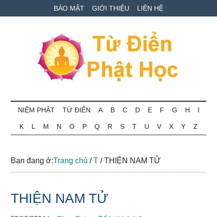
Skip
Skip
Bỏ
BẢO MẬT
GIỚI THIỆU
LIÊN HỆ
to
to
qua
main
secondary
primary
content
menu
sidebar
Từ
Tra
cứu
NIỆM PHẬT
TỪ ĐIỂN
A
B
C
D
E
F
G
H
I
điển
thuật
K
L
M
N
O
P
Q
R
S
T
U
V
X
Y
Z
ngữ
Phật
Phật
học
học
Bạn đang ở:
Trang chủ
/
T
/
THIỆN NAM TỬ
online
THIỆN NAM TỬ