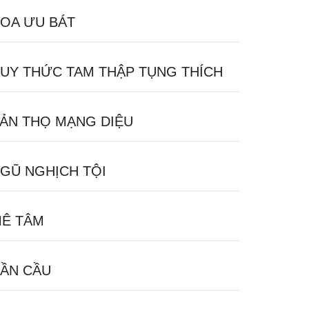
OA ƯU BÁT
UY THỨC TAM THẬP TỤNG THÍCH
ẢN THỌ MẠNG DIỆU
GŨ NGHỊCH TỘI
Ê TÂM
ẦN CẦU