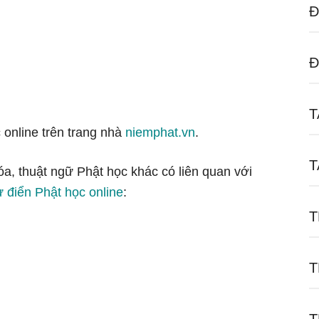
Đ
Đ
T
 online trên trang nhà
niemphat.vn
.
T
óa, thuật ngữ Phật học khác có liên quan với
ừ điển Phật học online
:
T
T