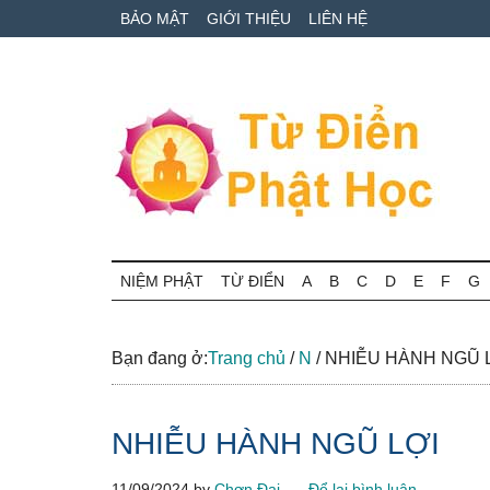
Skip
Skip
Bỏ
BẢO MẬT
GIỚI THIỆU
LIÊN HỆ
to
to
qua
main
secondary
primary
content
menu
sidebar
Từ
Tra
cứu
NIỆM PHẬT
TỪ ĐIỂN
A
B
C
D
E
F
G
điển
thuật
ngữ
Phật
Phật
Bạn đang ở:
Trang chủ
/
N
/
NHIỄU HÀNH NGŨ 
học
học
online
NHIỄU HÀNH NGŨ LỢI
11/09/2024
by
Chơn Đại
Để lại bình luận