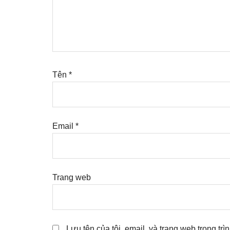
Tên
*
Email
*
Trang web
Lưu tên của tôi, email, và trang web trong trì