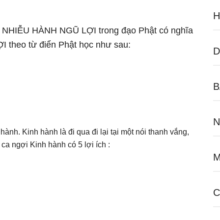
H
ngữ NHIỄU HÀNH NGŨ LỢI trong đạo Phật có nghĩa
 theo từ điển Phật học như sau:
D
B
N
hành. Kinh hành là đi qua đi lại tại một nói thanh vắng,
ca ngợi Kinh hành có 5 lợi ích :
M
C