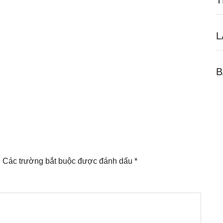
T
L
B
.
Các trường bắt buộc được đánh dấu
*