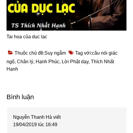
Tai hoạ của dục lạc
Thuộc chủ đề:
Suy ngẫm
Tag với:
câu nói giác
ngộ
,
Chân lý
,
Hạnh Phúc
,
Lời Phật dạy
,
Thích Nhất
Hạnh
Reader
Bình luận
Interactions
Nguyễn Thanh Hà
viết
19/04/2019 lúc 16:49