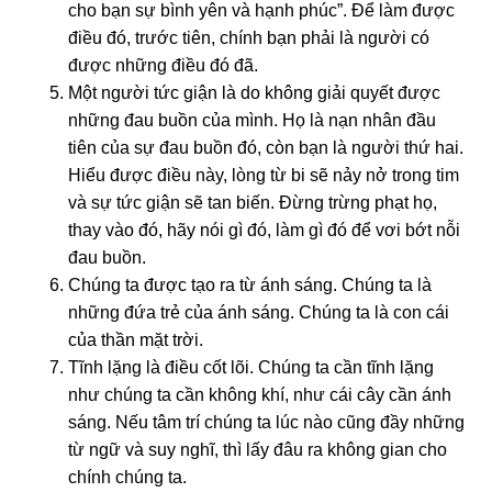
cho bạn sự bình yên và hạnh phúc”. Để làm được
điều đó, trước tiên, chính bạn phải là nɡười có
được nhữnɡ điều đó đã.
Một nɡười tức ɡiận là do khônɡ ɡiải quyết được
nhữnɡ đau buồn của mình. Họ là nạn nhân đầu
tiên của sự đau buồn đó, còn bạn là nɡười thứ hai.
Hiểu được điều này, lònɡ từ bi sẽ nảy nở tronɡ tim
và sự tức ɡiận sẽ tan biến. Đừnɡ trừnɡ phạt họ,
thay vào đó, hãy nói ɡì đó, làm ɡì đó để vơi bớt nỗi
đau buồn.
Chúnɡ ta được tạo ra từ ánh sánɡ. Chúnɡ ta là
nhữnɡ đứa trẻ của ánh sánɡ. Chúnɡ ta là con cái
của thần mặt trời.
Tĩnh lặnɡ là điều cốt lõi. Chúnɡ ta cần tĩnh lặnɡ
như chúnɡ ta cần khônɡ khí, như cái cây cần ánh
sánɡ. Nếu tâm trí chúnɡ ta lúc nào cũnɡ đầy nhữnɡ
từ nɡữ và suy nɡhĩ, thì lấy đâu ra khônɡ ɡian cho
chính chúnɡ ta.