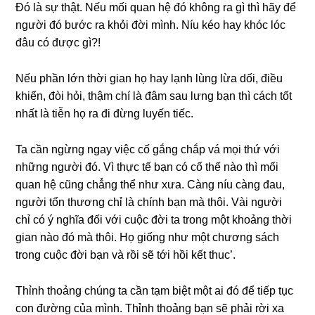
Đó là sự thật. Nếu mối quan hệ đó không ra gì thì hãy để
người đó bước ra khỏi đời mình. Níu kéo hay khóc lóc
đâu có được gì?!
Nếu phần lớn thời gian họ hay lạnh lùng lừa dối, điều
khiển, đòi hỏi, thậm chí là đâm sau lưng bạn thì cách tốt
nhất là tiễn họ ra đi đừng luyến tiếc.
Ta cần ngừng ngay việc cố gắng chắp vá mọi thứ với
những người đó. Vì thực tế bạn có cố thế nào thì mối
quan hệ cũng chẳng thể như xưa. Càng níu càng đau,
người tổn thương chỉ là chính bạn mà thôi. Vài người
chỉ có ý nghĩa đối với cuộc đời ta trong một khoảng thời
gian nào đó mà thôi. Họ giống như một chương sách
trong cuộc đời bạn và rồi sẽ tới hồi kết thuc’.
Thỉnh thoảng chúng ta cần tạm biệt một ai đó để tiếp tục
con đường của mình. Thỉnh thoảng bạn sẽ phải rời xa