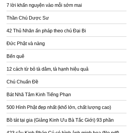
7 lời khấn nguyện vào mỗi sớm mai
Thần Chú Dược Sư
42 Thủ Nhãn ấn pháp theo chú Đại Bi
Đức Phật và nàng
Bến quê
12 cách từ bỏ tà dâm, tà hạnh hiệu quả
Chú Chuẩn Đề
Bát Nhã Tâm Kinh Tiếng Phạn
500 Hình Phật đẹp nhất (khổ lớn, chất lượng cao)
Bồ tát tại gia (Giảng Kinh Ưu Bà Tắc Giới) 93 phần
423 câu Kinh Pháp Cú có hình ảnh minh hoạ (file pdf)