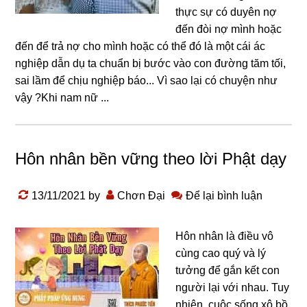
thực sự có duyên nợ
đến đòi nợ mình hoặc
đến để trả nợ cho mình hoặc có thể đó là một cái ác
nghiệp dẫn dụ ta chuẩn bị bước vào con đường tăm tối,
sai lầm để chịu nghiệp báo... Vì sao lại có chuyện như
vậy ?Khi nam nữ ...
Hôn nhân bền vững theo lời Phật dạy
13/11/2021
by
Chơn Đại
Để lại bình luận
Hôn nhân là điều vô
cùng cao quý và lý
tưởng để gắn kết con
người lại với nhau. Tuy
nhiên, cuộc sống xô bồ