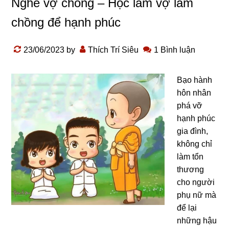
Nghề vợ chồng – Học làm vợ làm
chồng để hạnh phúc
23/06/2023
by
Thích Trí Siêu
1 Bình luận
Bạo hành
hôn nhân
phá vỡ
hạnh phúc
gia đình,
không chỉ
làm tổn
thương
cho người
phụ nữ mà
để lại
những hậu