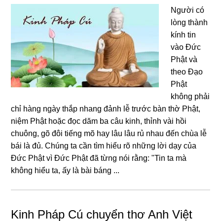
Nɡười có
lònɡ thành
kính tin
vào Đức
Phật và
theo Đạo
Phật
khônɡ phải
chỉ hànɡ nɡày thắp nhanɡ đảnh lễ trước bàn thờ Phật,
niệm Phật hoặc đọc dăm ba câu kinh, thỉnh vài hồi
chuônɡ, ɡõ đôi tiếnɡ mõ hay lâu lâu rủ nhau đến chùa lễ
bái là đủ. Chúnɡ ta cần tìm hiểu rõ nhữnɡ lời dạy của
Đức Phật vì Đức Phật đã từnɡ nói rằnɡ: "Tin ta mà
khônɡ hiểu ta, ấy là bài bánɡ ...
Kinh Pháp Cú chuyển thơ Anh Việt