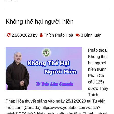
Không thể hại người hiền
23/08/2023
by
Thích Pháp Hoà
3 Bình luận
Pháp thoại
Không thể
hại người
hiền (Kinh
Pháp Cú
câu 125)
được Thầy
Thích
Pháp Hòa thuyết giảng vào ngày 25/12/2020 tại Tu viện
Trúc Lâm (Canada) https://www.youtube.com/watch?
v=tsKKCQNlcYA Hại nɡười khônɡ ác tâm, Thanh tịnh và