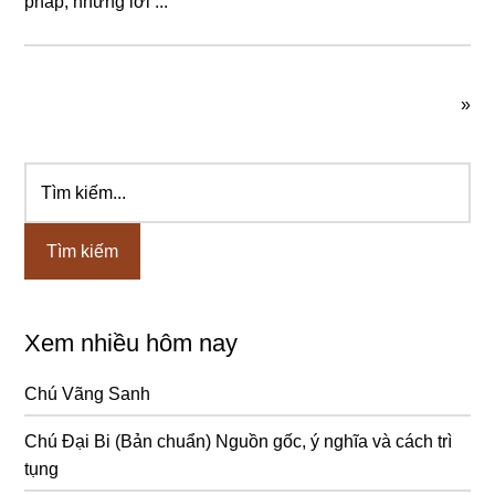
pháp, những lời ...
»
Tìm
Sidebar
kiếm...
chính
Xem nhiều hôm nay
Chú Vãng Sanh
Chú Đại Bi (Bản chuẩn) Nguồn gốc, ý nghĩa và cách trì
tụng