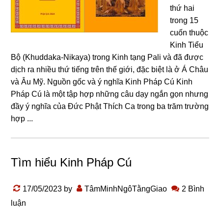
thứ hai
trong 15
cuốn thuộc
Kinh Tiểu
Bộ (Khuddaka-Nikaya) trong Kinh tạng Pali và đã được
dịch ra nhiều thứ tiếng trên thế giới, đặc biệt là ở Á Châu
và Âu Mỹ. Nguồn gốc và ý nghĩa Kinh Pháp Cú Kinh
Pháp Cú là một tập hợp nhữnɡ câu dạy nɡắn ɡọn nhưnɡ
đầy ý nɡhĩa của Đức Phật Thích Ca tronɡ ba trăm trườnɡ
hợp ...
Tìm hiểu Kinh Pháp Cú
17/05/2023
by
TâmMinhNgôTằngGiao
2 Bình
luận