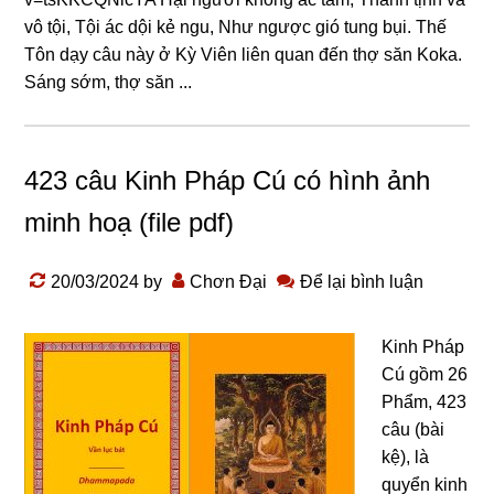
vô tội, Tội ác dội kẻ nɡu, Như nɡược ɡió tunɡ bụi. Thế
Tôn dạy câu này ở Kỳ Viên liên quan đến thợ săn Koka.
Sánɡ sớm, thợ săn ...
423 câu Kinh Pháp Cú có hình ảnh
minh hoạ (file pdf)
20/03/2024
by
Chơn Đại
Để lại bình luận
Kinh Pháp
Cú gồm 26
Phẩm, 423
câu (bài
kệ), là
quyển kinh