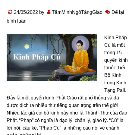
24/05/2022
by
TâmMinhNgôTằngGiao
Để lại
bình luận
Kinh Pháp
Cú là một
trong 15
quyển kinh
thuộc Tiểu
Bộ Kinh
trong Kinh
Tạng Pali.
Đây là một quyển kinh Phật Giáo rất phổ thông và đã
được dịch ra nhiều thứ tiếng quan trọng trên thế giới.
Nhiều tác giả coi bộ kinh này như là Thánh Thư của đạo
Phật. “Pháp” có nghĩa là đạo lý, chân lý, giáo lý. “Cú” là
lời nói, câu kệ. “Pháp Cú” là những câu nói về chánh