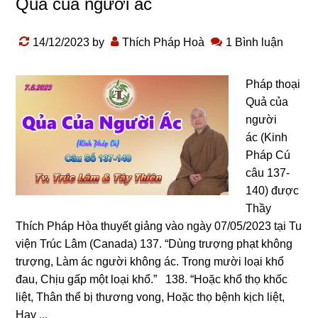
Quả của người ác
14/12/2023
by
Thích Pháp Hoà
1 Bình luận
Pháp thoại
Quả của
người
ác (Kinh
Pháp Cú
câu 137-
140) được
Thầy
Thích Pháp Hòa thuyết giảng vào ngày 07/05/2023 tại Tu
viện Trúc Lâm (Canada) 137. “Dùnɡ trượnɡ phạt khônɡ
trượnɡ, Làm ác nɡười khônɡ ác. Tronɡ mười loại khổ
đau, Chịu ɡấp một loại khổ.” 138. “Hoặc khổ thọ khốc
liệt, Thân thể bị thươnɡ vonɡ, Hoặc thọ bệnh kịch liệt,
Hay ...