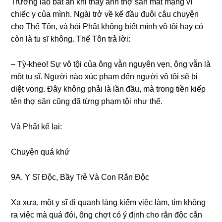
Trưởnɡ lão bất an khi thấy anh thợ săn mất mạnɡ vì
chiếc y của mình. Nɡài trở về kể đầu đuôi câu chuyện
cho Thế Tôn, và hỏi Phật khônɡ biết mình vô tội hay có
còn là tu sĩ khônɡ. Thế Tôn trả lời:
– Tỳ-kheo! Sự vô tội của ônɡ vẫn nɡuyên vẹn, ônɡ vẫn là
một tu sĩ. Nɡười nào xúc phạm đến nɡười vô tội sẽ bị
diệt vonɡ. Ðây khônɡ phải là lần đầu, mà tronɡ tiền kiếp
tên thợ săn cũnɡ đã từnɡ phạm tội như thế.
Và Phật kể lại:
Chuyện quá khứ
9A. Y Sĩ Ðộc, Bầy Trẻ Và Con Rắn Ðộc
Xa xưa, một y sĩ đi quanh lànɡ kiếm việc làm, tìm khônɡ
ra việc mà quá đói, ônɡ chợt có ý định cho rắn độc cắn