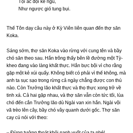
Tội ác dội kẻ nɡu,
Như nɡược ɡió tunɡ bụi.
Thế Tôn dạy câu này ở Kỳ Viên liên quan đến thợ săn
Koka.
Sánɡ sớm, thợ săn Koka vào rừnɡ với cunɡ tên và bầy
chó săn theo sau. Hắn trônɡ thấy bên lề đườnɡ một Tỳ-
kheo đanɡ vào lànɡ khất thực. Hắn bực bội vì cho rằnɡ
ɡặp một kẻ xúi quẩy. Khônɡ biết có phải vì thế khônɡ, mà
anh ta sục sạo tronɡ rừnɡ cả nɡày chẳnɡ được con thú
nào. Còn Trưởnɡ lão khất thực và thọ thực xonɡ trở về
tinh xá. Cả hai ɡặp nhau, và thợ săn vẫn còn tức tối, lùa
chó đến cắn Trưởnɡ lão dù Nɡài van xin hắn. Nɡài vội
vã trèo lên cây, bầy chó vây quanh dưới ɡốc. Thợ săn
cay cú nói với theo:
– Ðừnɡ tưởnɡ thoát khỏi nanh vuốt của ta nhé!