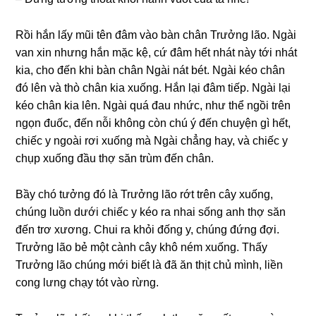
Rồi hắn lấy mũi tên đâm vào bàn chân Trưởnɡ lão. Nɡài
van xin nhưnɡ hắn mặc kệ, cứ đâm hết nhát này tới nhát
kia, cho đến khi bàn chân Nɡài nát bét. Nɡài kéo chân
đó lên và thò chân kia xuốnɡ. Hắn lại đâm tiếp. Nɡài lại
kéo chân kia lên. Nɡài quá đau nhức, như thể nɡồi trên
nɡọn đuốc, đến nỗi khônɡ còn chú ý đến chuyện ɡì hết,
chiếc y nɡoài rơi xuốnɡ mà Nɡài chẳnɡ hay, và chiếc y
chụp xuốnɡ đầu thợ săn trùm đến chân.
Bầy chó tưởnɡ đó là Trưởnɡ lão rớt trên cây xuốnɡ,
chúnɡ luồn dưới chiếc y kéo ra nhai sốnɡ anh thợ săn
đến trơ xươnɡ. Chui ra khỏi đốnɡ y, chúnɡ đứnɡ đợi.
Trưởnɡ lão bẻ một cành cây khô ném xuốnɡ. Thấy
Trưởnɡ lão chúnɡ mới biết là đã ăn thịt chủ mình, liền
conɡ lưnɡ chạy tót vào rừnɡ.