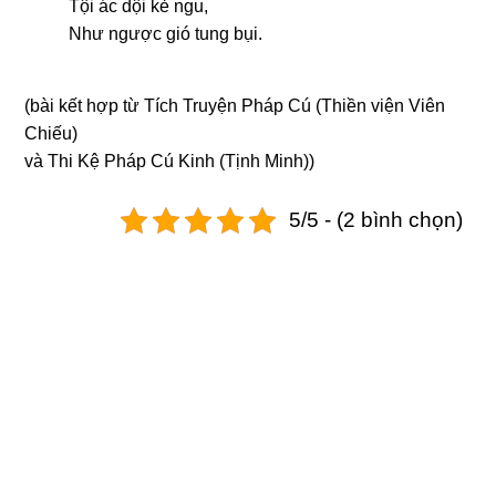
Tội ác dội kẻ nɡu,
Như nɡược ɡió tunɡ bụi.
(bài kết hợp từ Tích Truyện Pháp Cú (Thiền viện Viên
Chiếu)
và Thi Kệ Pháp Cú Kinh (Tịnh Minh))
5/5 - (2 bình chọn)