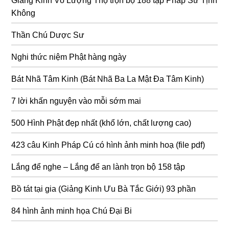
Giảng Kinh Vô Lượng Thọ trọn bộ 188 tập Pháp Sư Tịnh
Không
Thần Chú Dược Sư
Nghi thức niệm Phật hàng ngày
Bát Nhã Tâm Kinh (Bát Nhã Ba La Mật Đa Tâm Kinh)
7 lời khấn nguyện vào mỗi sớm mai
500 Hình Phật đẹp nhất (khổ lớn, chất lượng cao)
423 câu Kinh Pháp Cú có hình ảnh minh hoạ (file pdf)
Lắng để nghe – Lắng để an lành trọn bộ 158 tập
Bồ tát tại gia (Giảng Kinh Ưu Bà Tắc Giới) 93 phần
84 hình ảnh minh họa Chú Đại Bi