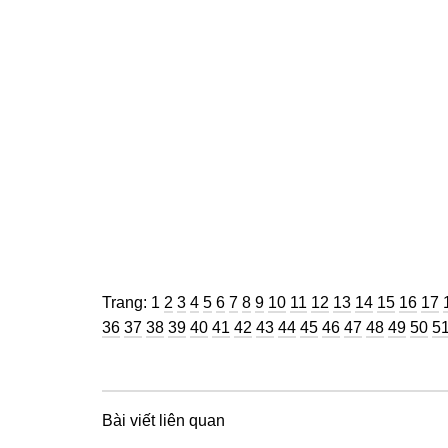
Trang
Trang
Trang
Trang
Trang
Trang
Trang
Trang
Trang
Trang
Trang
Trang
Trang
Trang
Trang
Trang
Tra
Trang:
1
2
3
4
5
6
7
8
9
10
11
12
13
14
15
16
17
Trang
Trang
Trang
Trang
Trang
Trang
Trang
Trang
Trang
Trang
Trang
Trang
Trang
Tran
Tr
36
37
38
39
40
41
42
43
44
45
46
47
48
49
50
5
Bài viết liên quan