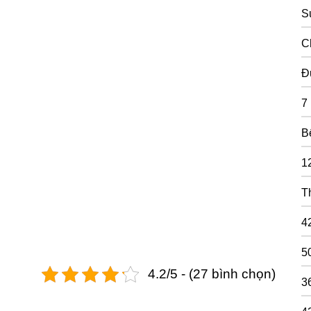
S
C
Đ
7
B
1
T
4
5
4.2/5 - (27 bình chọn)
3