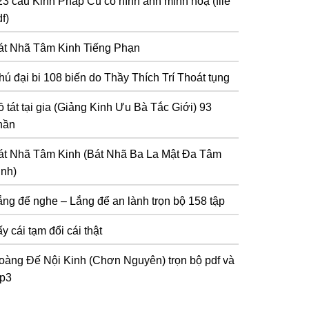
23 câu Kinh Pháp Cú có hình ảnh minh hoạ (file
f)
át Nhã Tâm Kinh Tiếng Phạn
hú đại bi 108 biến do Thầy Thích Trí Thoát tụng
 tát tại gia (Giảng Kinh Ưu Bà Tắc Giới) 93
hần
át Nhã Tâm Kinh (Bát Nhã Ba La Mật Đa Tâm
inh)
ắng để nghe – Lắng để an lành trọn bộ 158 tập
y cái tạm đổi cái thật
oàng Đế Nội Kinh (Chơn Nguyên) trọn bộ pdf và
p3