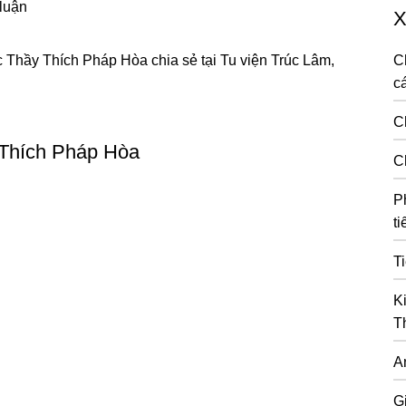
 luận
X
c
Thầy Thích Pháp Hòa
chia sẻ tại Tu viện Trúc Lâm,
C
cá
C
 Thích Pháp Hòa
C
P
ti
T
K
T
A
G