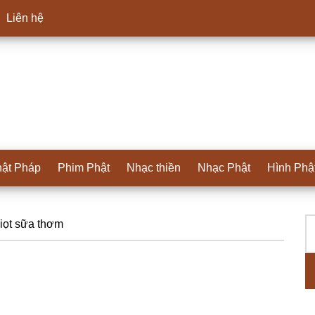
Liên hệ
ật Pháp
Phim Phật
Nhạc thiền
Nhạc Phật
Hình Phậ
T
S
iọt sữa thơm
ki
c