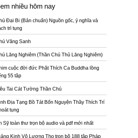
em nhiều hôm nay
hú Đại Bi (Bản chuẩn) Nguồn gốc, ý nghĩa và
ch trì tụng
hú Vãng Sanh
hú Lăng Nghiêm (Thần Chú Thủ Lăng Nghiêm)
him cuộc đời đức Phật Thích Ca Buddha lồng
ếng 55 tập
iêu Tai Cát Tường Thần Chú
inh Địa Tạng Bồ Tát Bổn Nguyện Thầy Thích Trí
hoát tụng
n Sỹ toàn thư trọn bộ audio và pdf mới nhất
iảng Kinh Vô Lượng Thọ trọn bộ 188 tập Pháp