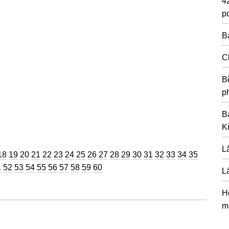
4
pd
B
C
Bồ
p
B
K
L
ng
Trang
Trang
Trang
Trang
Trang
Trang
Trang
Trang
Trang
Trang
Trang
Trang
Trang
Trang
Trang
Trang
Trang
Trang
Trang
18
19
20
21
22
23
24
25
26
27
28
29
30
31
32
33
34
35
g
ang
Trang
Trang
Trang
Trang
Trang
Trang
Trang
Trang
Trang
1
52
53
54
55
56
57
58
59
60
Lấ
H
m