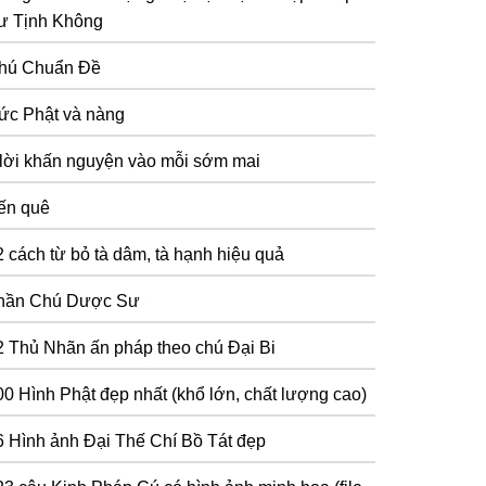
ư Tịnh Không
hú Chuẩn Đề
ức Phật và nàng
 lời khấn nguyện vào mỗi sớm mai
ến quê
2 cách từ bỏ tà dâm, tà hạnh hiệu quả
hần Chú Dược Sư
2 Thủ Nhãn ấn pháp theo chú Đại Bi
00 Hình Phật đẹp nhất (khổ lớn, chất lượng cao)
6 Hình ảnh Đại Thế Chí Bồ Tát đẹp