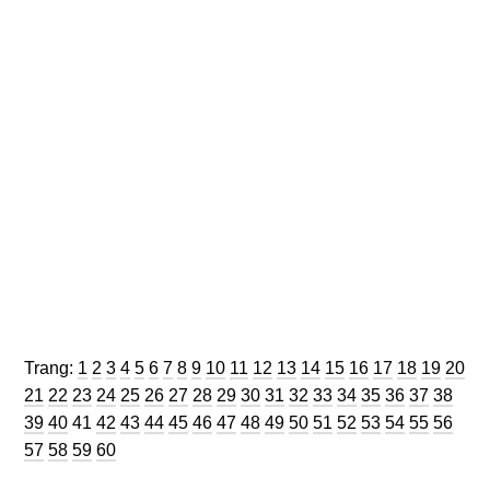
Trang
Trang
Trang
Trang
Trang
Trang
Trang
Trang
Trang
Trang
Trang
Trang
Trang
Trang
Trang
Trang
Trang
Trang
Trang
Trang
Trang:
1
2
3
4
5
6
7
8
9
10
11
12
13
14
15
16
17
18
19
20
Trang
Trang
Trang
Trang
Trang
Trang
Trang
Trang
Trang
Trang
Trang
Trang
Trang
Trang
Trang
Trang
Trang
Trang
Tran
21
22
23
24
25
26
27
28
29
30
31
32
33
34
35
36
37
38
Trang
Trang
Trang
Trang
Trang
Trang
Trang
Trang
Trang
Trang
Trang
Trang
Trang
Trang
Trang
Trang
Trang
Tran
39
40
41
42
43
44
45
46
47
48
49
50
51
52
53
54
55
56
Trang
Trang
Trang
57
58
59
60