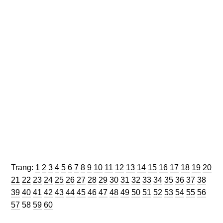
Trang
Trang
Trang
Trang
Trang
Trang
Trang
Trang
Trang
Trang
Trang
Trang
Trang
Trang
Trang
Trang
Trang
Trang
Trang
Trang
Trang:
1
2
3
4
5
6
7
8
9
10
11
12
13
14
15
16
17
18
19
20
Trang
Trang
Trang
Trang
Trang
Trang
Trang
Trang
Trang
Trang
Trang
Trang
Trang
Trang
Trang
Trang
Trang
Trang
Tran
21
22
23
24
25
26
27
28
29
30
31
32
33
34
35
36
37
38
Trang
Trang
Trang
Trang
Trang
Trang
Trang
Trang
Trang
Trang
Trang
Trang
Trang
Trang
Trang
Trang
Trang
Tran
39
40
41
42
43
44
45
46
47
48
49
50
51
52
53
54
55
56
Trang
Trang
Trang
57
58
59
60