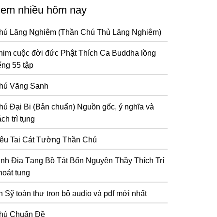
em nhiều hôm nay
hú Lăng Nghiêm (Thần Chú Thủ Lăng Nghiêm)
him cuộc đời đức Phật Thích Ca Buddha lồng
ếng 55 tập
hú Vãng Sanh
hú Đại Bi (Bản chuẩn) Nguồn gốc, ý nghĩa và
ch trì tụng
iêu Tai Cát Tường Thần Chú
inh Địa Tạng Bồ Tát Bổn Nguyện Thầy Thích Trí
hoát tụng
n Sỹ toàn thư trọn bộ audio và pdf mới nhất
hú Chuẩn Đề