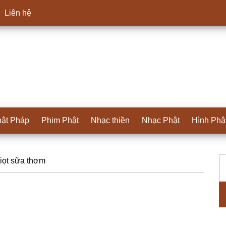
Liên hệ
ật Pháp
Phim Phật
Nhạc thiền
Nhạc Phật
Hình Phậ
T
S
iọt sữa thơm
ki
c