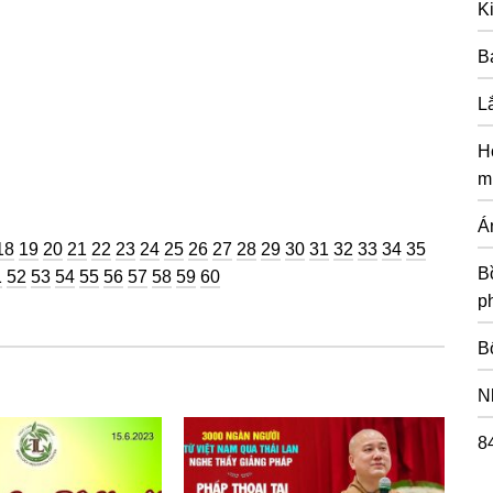
K
B
L
H
m
Á
ng
Trang
Trang
Trang
Trang
Trang
Trang
Trang
Trang
Trang
Trang
Trang
Trang
Trang
Trang
Trang
Trang
Trang
Trang
Trang
18
19
20
21
22
23
24
25
26
27
28
29
30
31
32
33
34
35
Bồ
g
ang
Trang
Trang
Trang
Trang
Trang
Trang
Trang
Trang
Trang
1
52
53
54
55
56
57
58
59
60
p
B
N
8