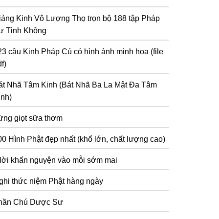
iảng Kinh Vô Lượng Thọ trọn bộ 188 tập Pháp
ư Tịnh Không
23 câu Kinh Pháp Cú có hình ảnh minh hoạ (file
f)
át Nhã Tâm Kinh (Bát Nhã Ba La Mật Đa Tâm
inh)
ừng giọt sữa thơm
00 Hình Phật đẹp nhất (khổ lớn, chất lượng cao)
 lời khấn nguyện vào mỗi sớm mai
ghi thức niệm Phật hàng ngày
hần Chú Dược Sư