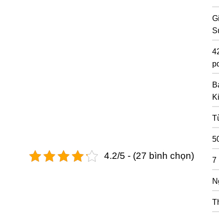
G
S
4
pd
B
K
T
5
4.2/5 - (27 bình chọn)
7
N
T