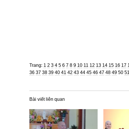
Trang
Trang
Trang
Trang
Trang
Trang
Trang
Trang
Trang
Trang
Trang
Trang
Trang
Trang
Trang
Trang
Tra
Trang:
1
2
3
4
5
6
7
8
9
10
11
12
13
14
15
16
17
Trang
Trang
Trang
Trang
Trang
Trang
Trang
Trang
Trang
Trang
Trang
Trang
Trang
Tran
Tr
36
37
38
39
40
41
42
43
44
45
46
47
48
49
50
5
Bài viết liên quan