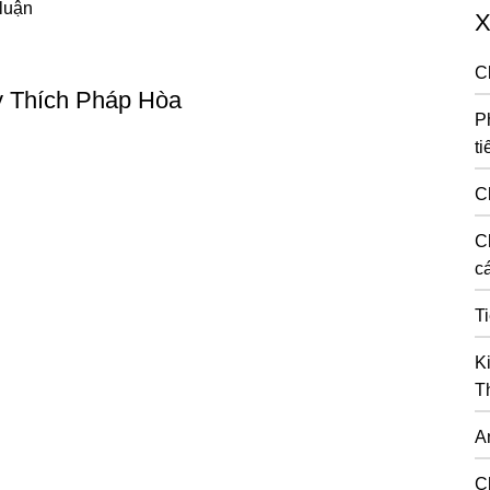
 luận
X
C
y Thích Pháp Hòa
P
ti
C
C
cá
T
K
T
A
C