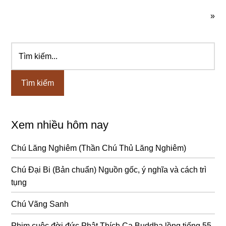
»
Tìm
Sidebar
kiếm...
chính
Xem nhiều hôm nay
Chú Lăng Nghiêm (Thần Chú Thủ Lăng Nghiêm)
Chú Đại Bi (Bản chuẩn) Nguồn gốc, ý nghĩa và cách trì
tụng
Chú Vãng Sanh
Phim cuộc đời đức Phật Thích Ca Buddha lồng tiếng 55