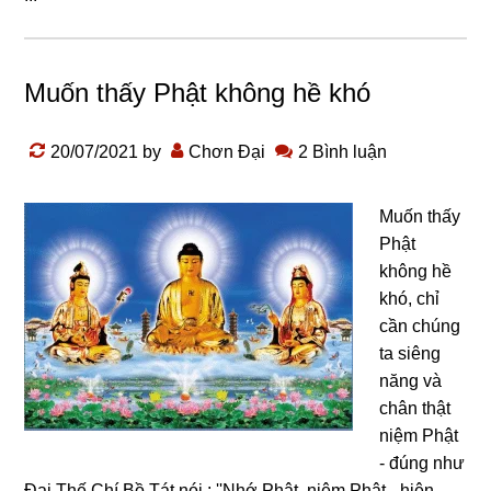
Muốn thấy Phật không hề khó
20/07/2021
by
Chơn Đại
2 Bình luận
Muốn thấy
Phật
không hề
khó, chỉ
cần chúng
ta siêng
năng và
chân thật
niệm Phật
- đúng như
Đại Thế Chí Bồ Tát nói : ''Nhớ Phật, niệm Phật - hiện