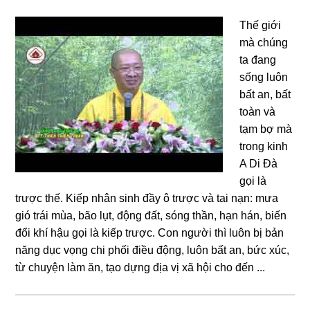
Thế giới
mà chúng
ta đang
sống luôn
bất an, bất
toàn và
tạm bợ mà
trong kinh
A Di Đà
gọi là
trược thế. Kiếp nhân sinh đầy ô trược và tai nạn: mưa
gió trái mùa, bão lụt, động đất, sóng thần, hạn hán, biến
đổi khí hậu gọi là kiếp trược. Con người thì luôn bị bản
năng dục vọng chi phối điều động, luôn bất an, bức xúc,
từ chuyện làm ăn, tạo dựng địa vị xã hội cho đến ...